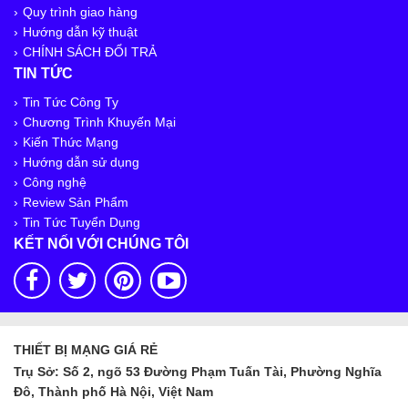
Quy trình giao hàng
Hướng dẫn kỹ thuật
CHÍNH SÁCH ĐỔI TRẢ
TIN TỨC
Tin Tức Công Ty
Chương Trình Khuyến Mại
Kiến Thức Mạng
Hướng dẫn sử dụng
Công nghệ
Review Sản Phẩm
Tin Tức Tuyển Dụng
KẾT NỐI VỚI CHÚNG TÔI
THIẾT BỊ MẠNG GIÁ RẺ
Trụ Sở: Số 2, ngõ 53 Đường Phạm Tuấn Tài, Phường Nghĩa
Đô, Thành phố Hà Nội, Việt Nam