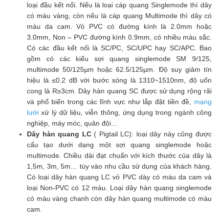
loại đầu kết nối. Nếu là loại cáp quang Singlemode thì dây
có màu vàng, còn nếu là cáp quang Multimode thì dây có
màu da cam. Vỏ PVC có đường kính là 2.0mm hoặc
3.0mm, Non – PVC đường kính 0.9mm, có nhiều màu sắc.
Có các đầu kết nối là SC/PC, SC/UPC hay SC/APC. Bao
gồm có các kiểu sợi quang singlemode SM 9/125,
multimode 50/125µm hoặc 62.5/125µm. Độ suy giảm tín
hiệu là ≤0.2 dB với bước sóng là 1310~1510nm, độ uốn
cong là R≥3cm. Dây hàn quang SC được sử dụng rộng rãi
và phổ biến trong các lĩnh vực như lắp đặt tiền đề,
mạng
lưới
xử lý dữ liệu, viễn thông, ứng dụng trong ngành công
nghiệp, máy móc, quân đội…
Dây hàn quang LC
( Pigtail LC): loại dây này cũng được
cấu tạo dưới dạng một sợi quang singlemode hoặc
multimode. Chiều dài đạt chuẩn với kích thước của dây là
1,5m, 3m, 5m… tùy vào nhu cầu sử dụng của khách hàng.
Có loại dây hàn quang LC vỏ PVC dày có màu da cam và
loại Non-PVC có 12 màu. Loại dây hàn quang singlemode
có màu vàng chanh còn dây hàn quang multimode có màu
cam.