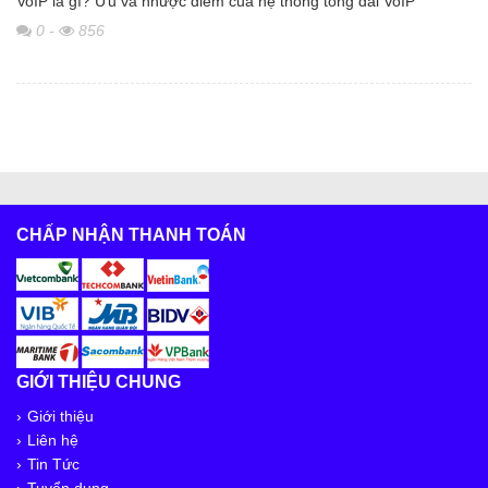
VoIP là gì? Ưu và nhược điểm của hệ thống tổng đài VoIP
0
-
856
CHẤP NHẬN THANH TOÁN
GIỚI THIỆU CHUNG
Giới thiệu
Liên hệ
Tin Tức