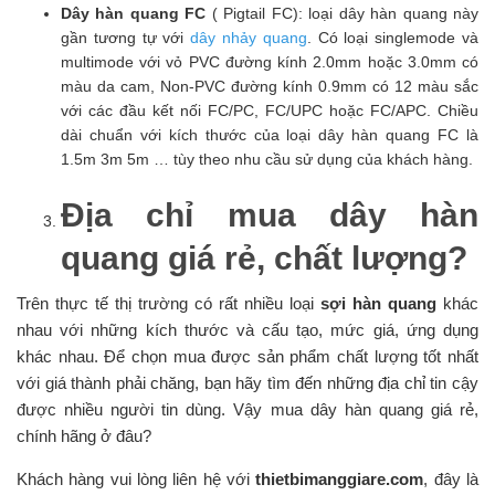
Dây hàn quang FC
( Pigtail FC): loại dây hàn quang này
gần tương tự với
dây nhảy quang
. Có loại singlemode và
multimode với vỏ PVC đường kính 2.0mm hoặc 3.0mm có
màu da cam, Non-PVC đường kính 0.9mm có 12 màu sắc
với các đầu kết nối FC/PC, FC/UPC hoặc FC/APC. Chiều
dài chuẩn với kích thước của loại dây hàn quang FC là
1.5m 3m 5m … tùy theo nhu cầu sử dụng của khách hàng.
Địa chỉ mua dây hàn
quang giá rẻ, chất lượng?
Trên thực tế thị trường có rất nhiều loại
sợi hàn quang
khác
nhau với những kích thước và cấu tạo, mức giá, ứng dụng
khác nhau. Để chọn mua được sản phẩm chất lượng tốt nhất
với giá thành phải chăng, bạn hãy tìm đến những địa chỉ tin cậy
được nhiều người tin dùng. Vậy mua dây hàn quang giá rẻ,
chính hãng ở đâu?
Khách hàng vui lòng liên hệ với
thietbimanggiare.com
, đây là