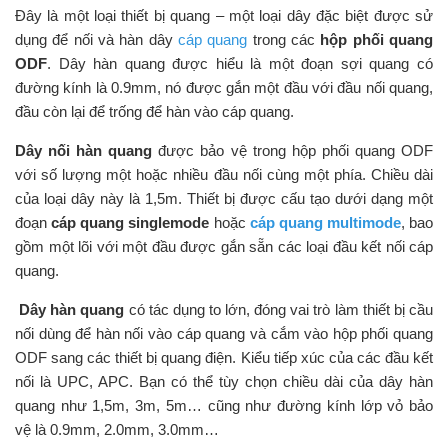
Đây là một loại thiết bị quang – một loại dây đặc biệt được sử
dụng để nối và hàn dây
cáp quang
trong các
hộp phối quang
ODF
. Dây hàn quang được hiểu là một đoạn sợi quang có
đường kính là 0.9mm, nó được gắn một đầu với đầu nối quang,
đầu còn lại để trống để hàn vào cáp quang.
Dây nối hàn quang
được bảo vệ trong hộp phối quang ODF
với số lượng một hoặc nhiều đầu nối cùng một phía. Chiều dài
của loại dây này là 1,5m. Thiết bị được cấu tạo dưới dạng một
đoạn
cáp quang singlemode
hoặc
cáp quang multimode
, bao
gồm một lõi với một đầu được gắn sẵn các loại đầu kết nối cáp
quang.
Dây hàn quang
có tác dụng to lớn, đóng vai trò làm thiết bị cầu
nối dùng để hàn nối vào cáp quang và cắm vào hộp phối quang
ODF sang các thiết bị quang điện. Kiểu tiếp xúc của các đầu kết
nối là UPC, APC. Bạn có thể tùy chọn chiều dài của dây hàn
quang như 1,5m, 3m, 5m… cũng như đường kính lớp vỏ bảo
vệ là 0.9mm, 2.0mm, 3.0mm…