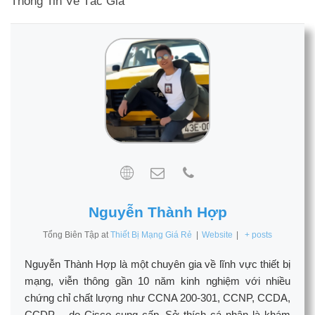
Thông Tin Về Tác Giả
Nguyễn Thành Hợp
Tổng Biên Tập
at
Thiết Bị Mạng Giá Rẻ
|
Website
|
+ posts
Nguyễn Thành Hợp là một chuyên gia về lĩnh vực thiết bị
mạng, viễn thông gần 10 năm kinh nghiệm với nhiều
chứng chỉ chất lượng như CCNA 200-301, CCNP, CCDA,
CCDP,... do Cisco cung cấp. Sở thích cá nhân là khám