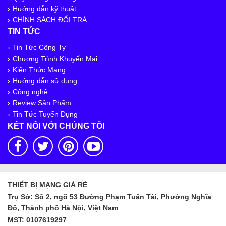
Hướng dẫn kỹ thuật
CHÍNH SÁCH ĐỔI TRẢ
TIN TỨC
Tin Tức Công Ty
Chương Trình Khuyến Mại
Kiến Thức Mạng
Hướng dẫn sử dụng
Công nghệ
Review Sản Phẩm
Tin Tức Tuyển Dụng
KẾT NỐI VỚI CHÚNG TÔI
THIẾT BỊ MẠNG GIÁ RẺ
Trụ Sở: Số 2, ngõ 53 Đường Phạm Tuấn Tài, Phường Nghĩa
Đô, Thành phố Hà Nội, Việt Nam
MST: 0107619297