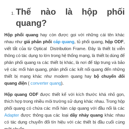
Thế nào là hộp phối
quang?
Hộp phối quang
hay còn được gọi với những cái tên khác
nhau như
giá phân phối
cáp quang
, tủ phối quang,
hộp ODF
,
viết tắt của từ Optical Distribution Frame. Đây là thiết bị viễn
thông có tác dụng to lớn trong hệ thống mạng, là thiết bị dùng để
phân phối quang ra các thiết bị khác, là nơi để tập trung và bảo
vệ các mối hàn quang, phân phối các kết nối quang đến những
thiết bị mạng khác như modem quang hay
bộ chuyển đổi
quang điện
(
converter quang
).
Hộp quang ODF
được thiết kế với kích thước khá nhỏ gọn,
thích hợp trong nhiều môi trường sử dụng khác nhau. Trong hộp
phối quang có chứa các mối hàn cáp quang với đầu nối là các
Adapter
được thông qua các loại
dây nhảy quang
khác nhau
có tác dụng chuyển đổi tín hiệu với các thiết bị đầu cuối cùng
một chuẩn.