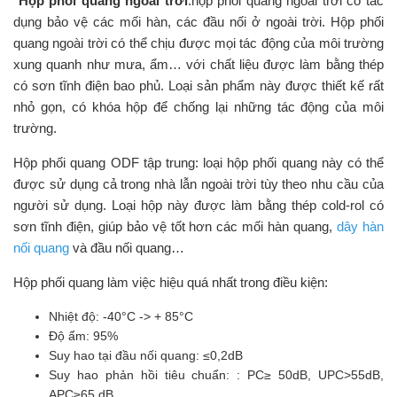
Hộp phối quang ngoài trời
:hộp phối quang ngoài trời có tác
dụng bảo vệ các mối hàn, các đầu nối ở ngoài trời. Hộp phối
quang ngoài trời có thể chịu được mọi tác động của môi trường
xung quanh như mưa, ẩm… với chất liệu được làm bằng thép
có sơn tĩnh điện bao phủ. Loại sản phẩm này được thiết kế rất
nhỏ gọn, có khóa hộp để chống lại những tác động của môi
trường.
Hộp phối quang ODF tập trung: loại hộp phối quang này có thể
được sử dụng cả trong nhà lẫn ngoài trời tùy theo nhu cầu của
người sử dụng. Loại hộp này được làm bằng thép cold-rol có
sơn tĩnh điện, giúp bảo vệ tốt hơn các mối hàn quang,
dây hàn
nối quang
và đầu nối quang…
Hộp phối quang làm việc hiệu quá nhất trong điều kiện:
Nhiệt độ: -40°C -> + 85°C
Độ ẩm: 95%
Suy hao tại đầu nối quang: ≤0,2dB
Suy hao phản hồi tiêu chuẩn: : PC≥ 50dB, UPC>55dB,
APC≥65 dB