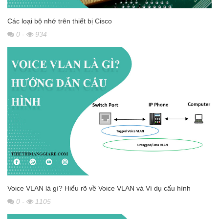
Các loại bộ nhớ trên thiết bị Cisco
0
-
934
Voice VLAN là gì? Hiểu rõ về Voice VLAN và Ví dụ cấu hình
0
-
1105