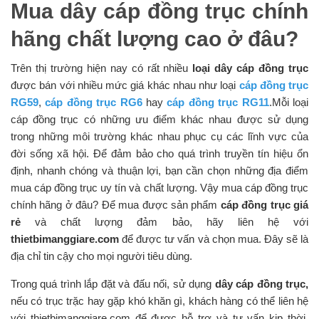
Mua dây cáp đồng trục chính
hãng chất lượng cao ở đâu?
Trên thị trường hiện nay có rất nhiều
loại dây cáp đồng trục
được bán với nhiều mức giá khác nhau như loại
cáp đồng trục
RG59
,
cáp đồng trục RG6
hay
cáp đồng trục RG11
.Mỗi loại
cáp đồng trục có những ưu điểm khác nhau được sử dụng
trong những môi trường khác nhau phục cụ các lĩnh vực của
đời sống xã hội. Để đảm bảo cho quá trình truyền tín hiệu ổn
định, nhanh chóng và thuận lợi, bạn cần chọn những địa điểm
mua cáp đồng trục uy tín và chất lượng. Vậy mua cáp đồng trục
chính hãng ở đâu? Để mua được sản phẩm
cáp đồng trục giá
rẻ
và chất lượng đảm bảo, hãy liên hệ với
thietbimanggiare.com
để được tư vấn và chọn mua. Đây sẽ là
địa chỉ tin cậy cho mọi người tiêu dùng.
Trong quá trình lắp đặt và đấu nối, sử dụng
dây cáp đồng trục,
nếu có trục trặc hay gặp khó khăn gì, khách hàng có thể liên hệ
với thietbimanggiare.com để được hỗ trợ và tư vấn kịp thời.