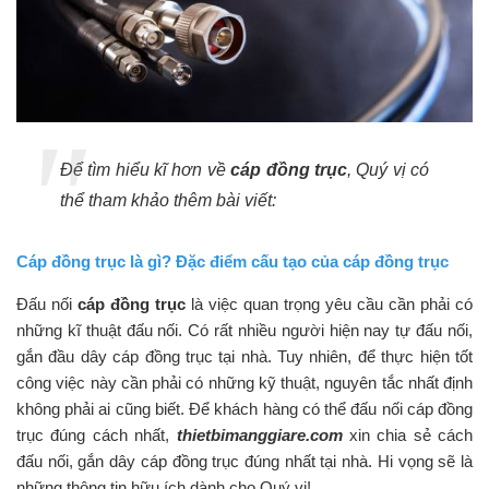
Để tìm hiểu kĩ hơn về
cáp đồng trục
, Quý vị có
thể tham khảo thêm bài viết:
Cáp đồng trục là gì? Đặc điểm cấu tạo của cáp đồng trục
Đấu nối
cáp đồng trục
là việc quan trọng yêu cầu cần phải có
những kĩ thuật đấu nối. Có rất nhiều người hiện nay tự đấu nối,
gắn đầu dây cáp đồng trục tại nhà. Tuy nhiên, để thực hiện tốt
công việc này cần phải có những kỹ thuật, nguyên tắc nhất định
không phải ai cũng biết. Để khách hàng có thể đấu nối cáp đồng
trục đúng cách nhất,
thietbimanggiare.com
xin chia sẻ cách
đấu nối, gắn dây cáp đồng trục đúng nhất tại nhà. Hi vọng sẽ là
những thông tin hữu ích dành cho Quý vị!