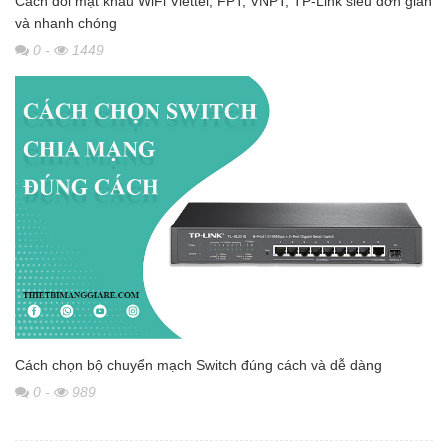
Cách đổi mật khẩu WiFi Viettel, FPT, VNPT, TP-Link siêu đơn giản
và nhanh chóng
0
-
1449
Cách chọn bộ chuyển mạch Switch đúng cách và dễ dàng
0
-
989