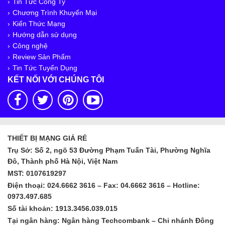
Tin Tức Công Ty
Chương Trình Khuyến Mại
Kiến Thức Mạng
Hướng dẫn sử dụng
Công nghệ
Review Sản Phẩm
Tin Tức Tuyển Dụng
KẾT NỐI VỚI CHÚNG TÔI
THIẾT BỊ MẠNG GIÁ RẺ
Trụ Sở: Số 2, ngõ 53 Đường Phạm Tuấn Tài, Phường Nghĩa
Đô, Thành phố Hà Nội, Việt Nam
MST: 0107619297
Điện thoại: 024.6662 3616 – Fax: 04.6662 3616 – Hotline:
0973.497.685
Số tài khoản: 1913.3456.039.015
Tại ngân hàng: Ngân hàng Techcombank – Chi nhánh Đông