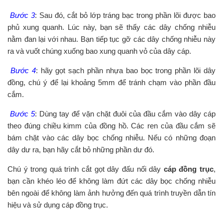
Bước 3
: Sau đó, cắt bỏ lớp tráng bạc trong phần lõi được bao
phủ xung quanh. Lúc này, bạn sẽ thấy các dây chống nhiễu
nằm đan lại với nhau. Bạn tiếp tục gỡ các dây chống nhiễu này
ra và vuốt chúng xuống bao xung quanh vỏ của dây cáp.
Bước 4
: hãy gọt sạch phần nhựa bao bọc trong phần lõi dây
đồng, chú ý để lại khoảng 5mm để tránh chạm vào phần đầu
cắm.
Bước 5
: Dùng tay để vặn chặt đuôi của đầu cắm vào dây cáp
theo đúng chiều kimm của đồng hồ. Các ren của đầu cắm sẽ
bám chặt vào các dây bọc chống nhiễu. Nếu có những đoạn
dây dư ra, bạn hãy cắt bỏ những phần dư đó.
Chú ý trong quá trình cắt gọt dây đấu nối dây
cáp đồng trục
,
bạn cần khéo léo để không làm đứt các dây bọc chống nhiễu
bên ngoài để không làm ảnh hưởng đến quá trình truyền dẫn tín
hiệu và sử dụng cáp đồng trục.