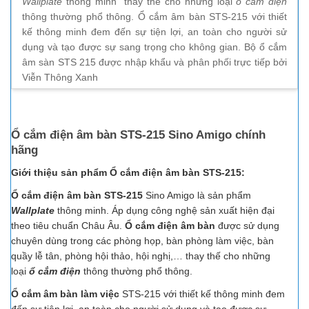
Wallplate
thông minh thay thế cho những loại
ổ cắm điện
thông thường phổ thông. Ổ cắm âm bàn STS-215 với thiết
kế thông minh đem đến sự tiện lợi, an toàn cho người sử
dụng và tạo được sự sang trọng cho không gian. Bộ ổ cắm
âm sàn STS 215 được nhập khẩu và phân phối trực tiếp bởi
Viễn Thông Xanh
Ổ cắm điện âm bàn STS-215 Sino Amigo chính
hãng
Giới thiệu sản phẩm Ổ cắm điện âm bàn STS-215:
Ổ cắm điện âm bàn STS-215
Sino Amigo là sản phẩm
Wallplate
thông minh. Áp dụng công nghệ sản xuất hiện đại
theo tiêu chuẩn Châu Âu.
Ổ cắm điện âm bàn
được sử dụng
chuyên dùng trong các phòng họp, bàn phòng làm việc, bàn
quầy lễ tân, phòng hội thảo, hội nghị,… thay thế cho những
loại
ổ cắm điện
thông thường phổ thông.
Ổ cắm âm bàn làm việc
STS-215
với thiết kế thông minh đem
đến sự tiện lợi, an toàn cho người sử dụng và tạo được sự