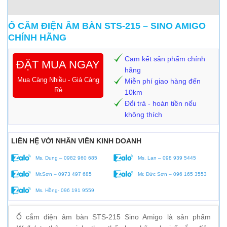
Ổ CẮM ĐIỆN ÂM BÀN STS-215 – SINO AMIGO
CHÍNH HÃNG
Cam kết sản phẩm chính
ĐẶT MUA NGAY
hãng
Mua Càng Nhiều - Giá Càng
Miễn phí giao hàng đến
Rẻ
10km
Đổi trả - hoàn tiền nếu
không thích
LIÊN HỆ VỚI NHÂN VIÊN KINH DOANH
Ms. Dung – 0982 960 685
Ms. Lan – 098 939 5445
Mr.Sơn – 0973 497 685
Mr. Đức Sơn – 096 165 3553
Ms. Hồng- 096 191 9559
Ổ cắm điện âm bàn STS-215 Sino Amigo là sản phẩm