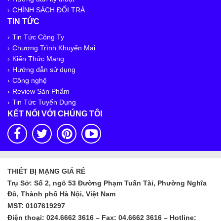
CHÍNH SÁCH ĐỔI TRẢ
TIN TỨC
Tin Tức Công Ty
Chương Trình Khuyến Mại
Kiến Thức Mạng
Hướng dẫn sử dụng
Công nghệ
Review Sản Phẩm
Tin Tức Tuyển Dụng
KẾT NỐI VỚI CHÚNG TÔI
THIẾT BỊ MẠNG GIÁ RẺ
Trụ Sở: Số 2, ngõ 53 Đường Phạm Tuấn Tài, Phường Nghĩa
Đô, Thành phố Hà Nội, Việt Nam
MST: 0107619297
Điện thoại: 024.6662 3616 – Fax: 04.6662 3616 – Hotline: