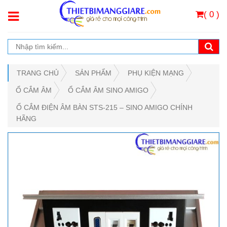
( 0 )
TRANG CHỦ
SẢN PHẨM
PHỤ KIỆN MẠNG
Ổ CẮM ÂM
Ổ CẮM ÂM SINO AMIGO
Ổ CẮM ĐIỆN ÂM BÀN STS-215 – SINO AMIGO CHÍNH
HÃNG