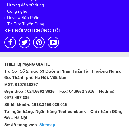
Hướng dẫn sử dụng
Công nghệ
Review Sản Phẩm
Tin Tức Tuyển Dụng
KẾT NỐI VỚI CHÚNG TÔI
THIẾT BỊ MẠNG GIÁ RẺ
Trụ Sở: Số 2, ngõ 53 Đường Phạm Tuấn Tài, Phường Nghĩa
Đô, Thành phố Hà Nội, Việt Nam
MST: 0107619297
Điện thoại: 024.6662 3616 – Fax: 04.6662 3616 – Hotline:
0973.497.685
Số tài khoản: 1913.3456.039.015
Tại ngân hàng: Ngân hàng Techcombank – Chi nhánh Đông
Đô – Hà Nội
Sơ đồ trang web:
Sitemap