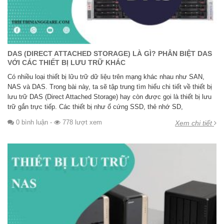
DAS (DIRECT ATTACHED STORAGE) LÀ GÌ? PHÂN BIỆT DAS
VỚI CÁC THIẾT BỊ LƯU TRỮ KHÁC
Có nhiều loại thiết bị lữu trữ dữ liệu trên mạng khác nhau như SAN,
NAS và DAS. Trong bài này, ta sẽ tập trung tìm hiểu chi tiết về thiết bị
lưu trữ DAS (Direct Attached Storage) hay còn được gọi là thiết bị lưu
trữ gắn trực tiếp. Các thiết bị như ổ cứng SSD, thẻ nhớ SD,
0 bình luận
-
778 lượt xem
Xem chi tiết