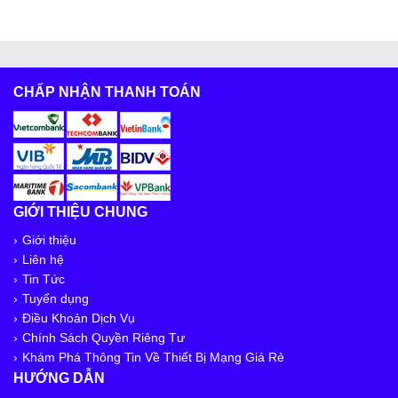
CHẤP NHẬN THANH TOÁN
GIỚI THIỆU CHUNG
Giới thiệu
Liên hệ
Tin Tức
Tuyển dụng
Điều Khoản Dịch Vụ
Chính Sách Quyền Riêng Tư
Khám Phá Thông Tin Về Thiết Bị Mạng Giá Rẻ
HƯỚNG DẪN