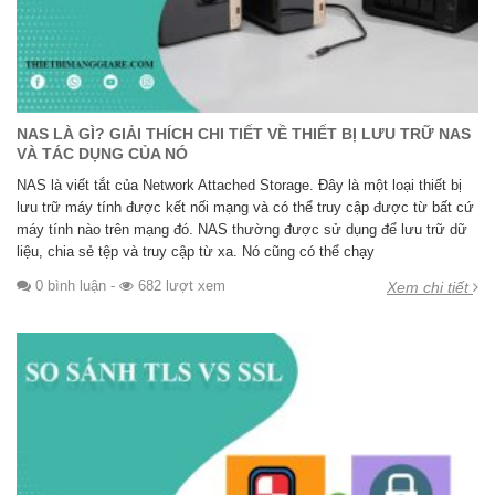
NAS LÀ GÌ? GIẢI THÍCH CHI TIẾT VỀ THIẾT BỊ LƯU TRỮ NAS
VÀ TÁC DỤNG CỦA NÓ
NAS là viết tắt của Network Attached Storage. Đây là một loại thiết bị
lưu trữ máy tính được kết nối mạng và có thể truy cập được từ bất cứ
máy tính nào trên mạng đó. NAS thường được sử dụng để lưu trữ dữ
liệu, chia sẻ tệp và truy cập từ xa. Nó cũng có thể chạy
0 bình luận
-
682 lượt xem
Xem chi tiết