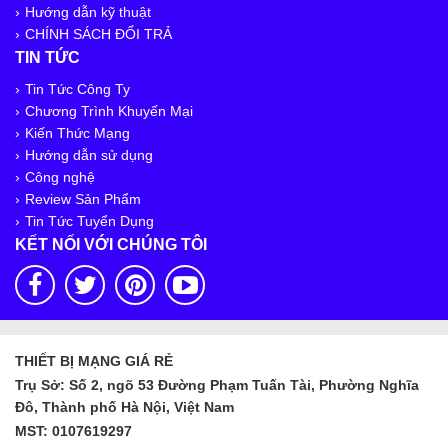
Hướng dẫn kỹ thuật
CHÍNH SÁCH ĐỔI TRẢ
TIN TỨC
Tin Tức Công Ty
Chương Trình Khuyến Mại
Kiến Thức Mạng
Hướng dẫn sử dụng
Công nghệ
Review Sản Phẩm
Tin Tức Tuyển Dụng
KẾT NỐI VỚI CHÚNG TÔI
THIẾT BỊ MẠNG GIÁ RẺ
Trụ Sở: Số 2, ngõ 53 Đường Phạm Tuấn Tài, Phường Nghĩa
Đô, Thành phố Hà Nội, Việt Nam
MST: 0107619297