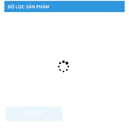
BỘ LỌC SẢN PHẨM
FILTER