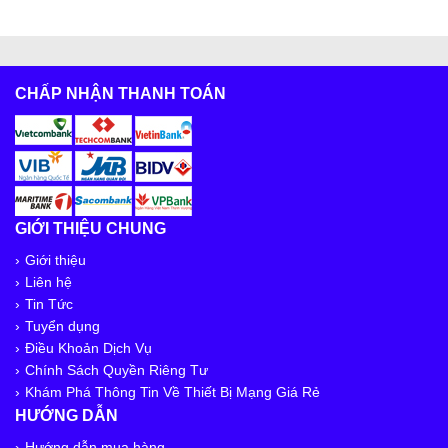
Cáp quang Multimode 4 sợi – 4 core GYXTW
50/125µm
CHẤP NHẬN THANH TOÁN
19.000₫
24.000₫
(-21%)
Cáp điều khiển Belden 18 AWG 1 pair
GIỚI THIỆU CHUNG
Cáp mạng Cat5e FTP kèm nguồn- chống nhiễu
Giới thiệu
chính hãng
Liên hệ
Tin Tức
Tuyển dụng
Điều Khoản Dịch Vụ
Cáp quang Multimode 12FO GYXTW 50/125µm
Chính Sách Quyền Riêng Tư
37.000₫
43.000₫
(-14%)
Khám Phá Thông Tin Về Thiết Bị Mạng Giá Rẻ
HƯỚNG DẪN
Hướng dẫn mua hàng