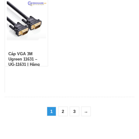
Cáp VGA 3M
Ugreen 11631 –
UG-11631 | Hàng
chính hãng
1
2
3
→