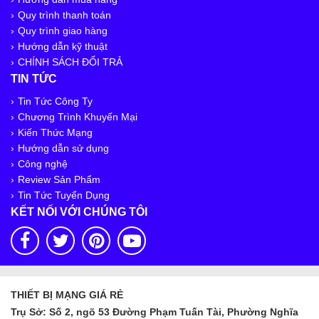
Hộp ổ cắm âm bàn STS-201 – Sino Amigo chính
Quy trình thanh toán
hãng, chất lượng
Quy trình giao hàng
Hướng dẫn kỹ thuật
CHÍNH SÁCH ĐỔI TRẢ
Đầu nối quang nhanh SC – Fast Connector SC
TIN TỨC
Tin Tức Công Ty
Chương Trình Khuyến Mại
Kiến Thức Mạng
Cáp quang Multimode 8FO – 8 sợi GYXTW
Hướng dẫn sử dụng
50/125µm
Công nghệ
29.000₫
32.000₫
(-9%)
Review Sản Phẩm
Tin Tức Tuyển Dụng
KẾT NỐI VỚI CHÚNG TÔI
Cáp điều khiển Belden 24 AWG 2 Pair
Cáp điều khiển Alantek 18 AWG 1 Pair (301-
THIẾT BỊ MẠNG GIÁ RẺ
CI9401-0500)
Trụ Sở: Số 2, ngõ 53 Đường Phạm Tuấn Tài, Phường Nghĩa