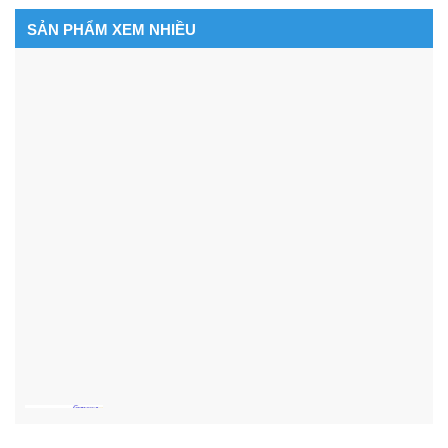
SẢN PHẨM XEM NHIỀU
Hộp ổ cắm điện âm bàn STS-256 – Sino Amigo
cao cấp chính hãng