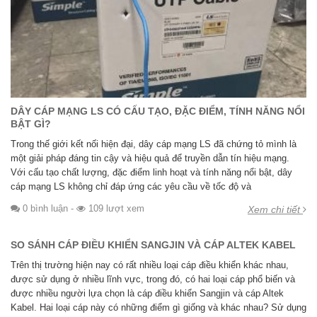
DÂY CÁP MẠNG LS CÓ CẤU TẠO, ĐẶC ĐIỂM, TÍNH NĂNG NỔI
BẬT GÌ?
Trong thế giới kết nối hiện đại, dây cáp mạng LS đã chứng tỏ mình là
một giải pháp đáng tin cậy và hiệu quả để truyền dẫn tín hiệu mạng.
Với cấu tạo chất lượng, đặc điểm linh hoạt và tính năng nổi bật, dây
cáp mạng LS không chỉ đáp ứng các yêu cầu về tốc độ và
0 bình luận
-
109 lượt xem
Xem chi tiết
SO SÁNH CÁP ĐIỀU KHIỂN SANGJIN VÀ CÁP ALTEK KABEL
Trên thị trường hiện nay có rất nhiều loại cáp điều khiển khác nhau,
được sử dụng ở nhiều lĩnh vực, trong đó, có hai loại cáp phổ biến và
được nhiều người lựa chọn là cáp điều khiển Sangjin và cáp Altek
Kabel. Hai loại cáp này có những điểm gì giống và khác nhau? Sử dụng