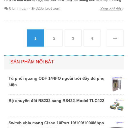
0 bình luận
-
3285 lượt xem
Xem chi tiết
1
2
3
4
SẢN PHẨM NỔI BẬT
Tủ phối quang ODF 144FO ngoài trời đầy đủ phụ
kiện
Bộ chuyển đổi RS232 sang RS422-Model TLC422
Switch chia mạng Cisco 10Port 10/100/1000Mbps