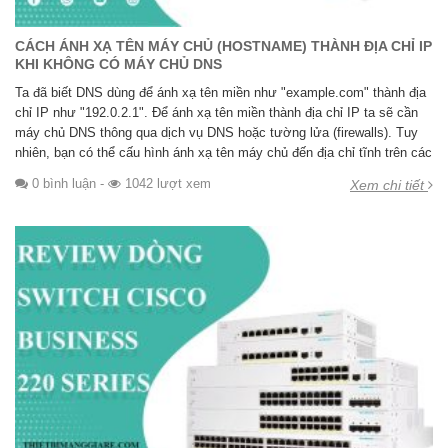
CÁCH ÁNH XẠ TÊN MÁY CHỦ (HOSTNAME) THÀNH ĐỊA CHỈ IP
KHI KHÔNG CÓ MÁY CHỦ DNS
Ta đã biết DNS dùng để ánh xạ tên miền như "example.com" thành địa
chỉ IP như "192.0.2.1". Để ánh xạ tên miền thành địa chỉ IP ta sẽ cần
máy chủ DNS thông qua dịch vụ DNS hoặc tường lửa (firewalls). Tuy
nhiên, bạn có thể cấu hình ánh xạ tên máy chủ đến địa chỉ tĩnh trên các
0 bình luận
-
1042 lượt xem
Xem chi tiết