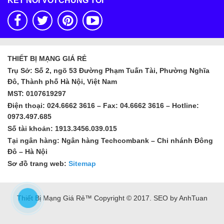
KẾT NỐI VỚI CHÚNG TÔI
THIẾT BỊ MẠNG GIÁ RẺ
Trụ Sở: Số 2, ngõ 53 Đường Phạm Tuấn Tài, Phường Nghĩa
Đô, Thành phố Hà Nội, Việt Nam
MST: 0107619297
Điện thoại: 024.6662 3616 – Fax: 04.6662 3616 – Hotline:
0973.497.685
Số tài khoản: 1913.3456.039.015
Tại ngân hàng: Ngân hàng Techcombank – Chi nhánh Đông
Đô – Hà Nội
Sơ đồ trang web:
Sitemap
Thiết Bị Mạng Giá Rẻ™ Copyright © 2017. SEO by AnhTuan