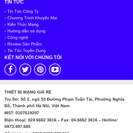
TIN TỨC
Tin Tức Công Ty
Chương Trình Khuyến Mại
Kiến Thức Mạng
Hướng dẫn sử dụng
Công nghệ
Review Sản Phẩm
Tin Tức Tuyển Dụng
KẾT NỐI VỚI CHÚNG TÔI
THIẾT BỊ MẠNG GIÁ RẺ
Trụ Sở: Số 2, ngõ 53 Đường Phạm Tuấn Tài, Phường Nghĩa
Đô, Thành phố Hà Nội, Việt Nam
MST: 0107619297
Điện thoại: 024.6662 3616 – Fax: 04.6662 3616 – Hotline:
0973.497.685