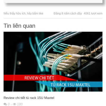
Nếu thấy hữu ích, hãy bấm like
Đăng 8 năm cách đây
4061 lượt xem
Tin liên quan
Review chi tiết tủ rack 15U Maxtel
0
-
180