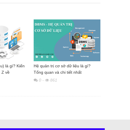
u) là gì? Kiến
Hệ quản trị cơ sở dữ liệu là gì?
n Z về
Tổng quan và chi tiết nhất
0
-
861