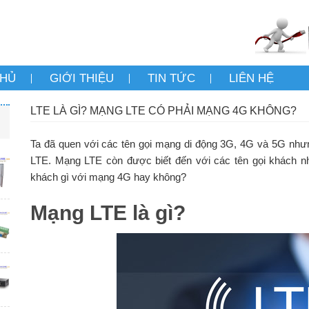
CHỦ
GIỚI THIỆU
TIN TỨC
LIÊN HỆ
LTE LÀ GÌ? MẠNG LTE CÓ PHẢI MẠNG 4G KHÔNG?
Ta đã quen với các tên gọi mạng di động 3G, 4G và 5G nhưng
LTE. Mạng LTE còn được biết đến với các tên gọi khách 
khách gì với mạng 4G hay không?
Mạng LTE là gì?