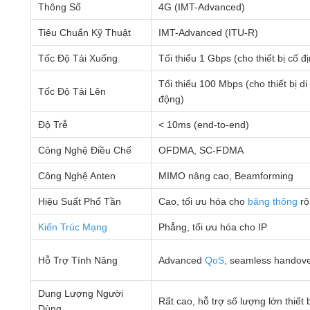
Thông Số
4G (IMT-Advanced)
Tiêu Chuẩn Kỹ Thuật
IMT-Advanced (ITU-R)
Tốc Độ Tải Xuống
Tối thiểu 1 Gbps (cho thiết bị cố đ
Tối thiểu 100 Mbps (cho thiết bị di
Tốc Độ Tải Lên
động)
Độ Trễ
< 10ms (end-to-end)
Công Nghệ Điều Chế
OFDMA, SC-FDMA
Công Nghệ Anten
MIMO nâng cao, Beamforming
Hiệu Suất Phổ Tần
Cao, tối ưu hóa cho
băng thông
rộ
Kiến Trúc Mạng
Phẳng, tối ưu hóa cho IP
Hỗ Trợ Tính Năng
Advanced
QoS
, seamless handov
Dung Lượng Người
Rất cao, hỗ trợ số lượng lớn thiết b
Dùng