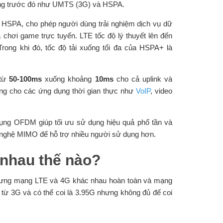
động trước đó như UMTS (3G) và HSPA.
i HSPA, cho phép người dùng trải nghiệm dịch vụ dữ
 chơi game trực tuyến. LTE tốc độ lý thuyết lên đến
rong khi đó, tốc độ tải xuống tối đa của HSPA+ là
 từ
50-100ms
xuống khoảng
10ms
cho cả uplink và
dùng cho các ứng dụng thời gian thực như
VoIP
, video
ng OFDM giúp tối ưu sử dụng hiệu quả phổ tần và
 nghệ MIMO để hỗ trợ nhiều người sử dụng hơn.
nhau thế nào?
hưng mạng LTE và 4G khác nhau hoàn toàn và mạng
từ 3G và có thể coi là 3.95G nhưng không đủ để coi