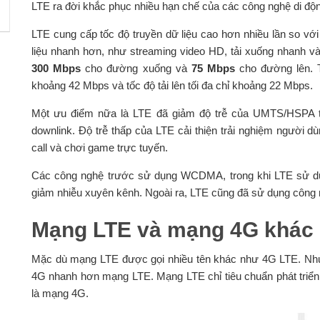
LTE ra đời khắc phục nhiều hạn chế của các công nghệ di 
LTE cung cấp tốc độ truyền dữ liệu cao hơn nhiều lần so vớ
liệu nhanh hơn, như streaming video HD, tải xuống nhanh và
300 Mbps
cho đường xuống và
75 Mbps
cho đường lên. T
khoảng 42 Mbps và tốc độ tải lên tối đa chỉ khoảng 22 Mbps.
Một ưu điểm nữa là LTE đã giảm độ trễ của UMTS/HSPA
downlink. Độ trễ thấp của LTE cải thiện trải nghiệm người 
call và chơi game trực tuyến.
Các công nghệ trước sử dụng WCDMA, trong khi LTE sử dụ
giảm nhiễu xuyên kênh. Ngoài ra, LTE cũng đã sử dụng công
Mạng LTE và mạng 4G khác 
Mặc dù mạng LTE được gọi nhiều tên khác như 4G LTE. N
4G nhanh hơn mạng LTE. Mạng LTE chỉ tiêu chuẩn phát triển 
là mạng 4G.