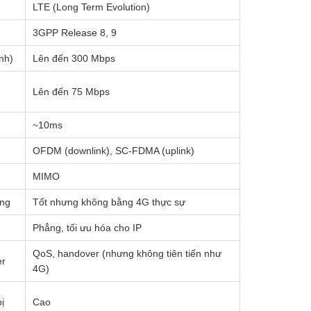
LTE (Long Term Evolution)
3GPP Release 8, 9
ịnh)
Lên đến 300 Mbps
Lên đến 75 Mbps
~10ms
OFDM (downlink), SC-FDMA (uplink)
MIMO
ng
Tốt nhưng không bằng 4G thực sự
Phẳng, tối ưu hóa cho IP
QoS, handover (nhưng không tiên tiến như
er
4G)
ị
Cao