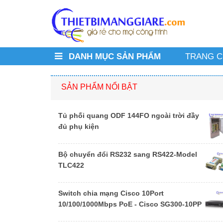
DANH MỤC SẢN PHẨM
TRANG 
SẢN PHẨM NỔI BẬT
Tủ phối quang ODF 144FO ngoài trời đầy
đủ phụ kiện
Bộ chuyển đổi RS232 sang RS422-Model
TLC422
Switch chia mạng Cisco 10Port
10/100/1000Mbps PoE - Cisco SG300-10PP