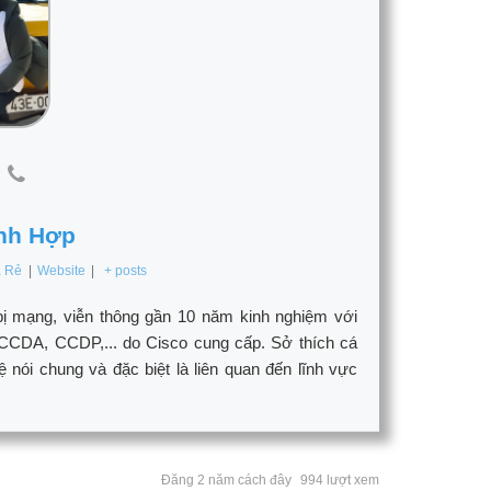
nh Hợp
á Rẻ
|
Website
|
+ posts
bị mạng, viễn thông gần 10 năm kinh nghiệm với
CCDA, CCDP,... do Cisco cung cấp. Sở thích cá
ói chung và đặc biệt là liên quan đến lĩnh vực
Đăng 2 năm cách đây
994 lượt xem