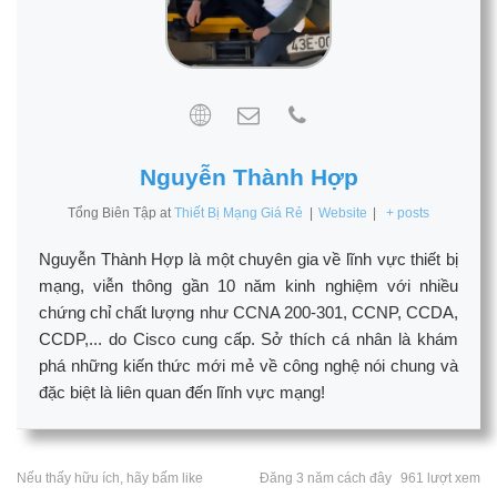
Nguyễn Thành Hợp
Tổng Biên Tập
at
Thiết Bị Mạng Giá Rẻ
|
Website
|
+ posts
Nguyễn Thành Hợp là một chuyên gia về lĩnh vực thiết bị
mạng, viễn thông gần 10 năm kinh nghiệm với nhiều
chứng chỉ chất lượng như CCNA 200-301, CCNP, CCDA,
CCDP,... do Cisco cung cấp. Sở thích cá nhân là khám
phá những kiến thức mới mẻ về công nghệ nói chung và
đặc biệt là liên quan đến lĩnh vực mạng!
Nếu thấy hữu ích, hãy bấm like
Đăng 3 năm cách đây
961 lượt xem