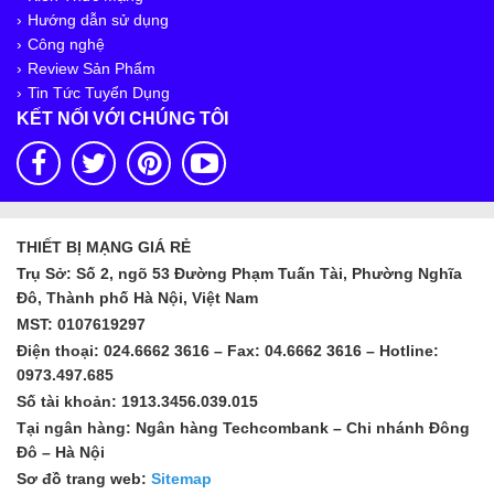
Hướng dẫn sử dụng
Công nghệ
Review Sản Phẩm
Tin Tức Tuyển Dụng
KẾT NỐI VỚI CHÚNG TÔI
THIẾT BỊ MẠNG GIÁ RẺ
Trụ Sở: Số 2, ngõ 53 Đường Phạm Tuấn Tài, Phường Nghĩa
Đô, Thành phố Hà Nội, Việt Nam
MST: 0107619297
Điện thoại: 024.6662 3616 – Fax: 04.6662 3616 – Hotline:
0973.497.685
Số tài khoản: 1913.3456.039.015
Tại ngân hàng: Ngân hàng Techcombank – Chi nhánh Đông
Đô – Hà Nội
Sơ đồ trang web:
Sitemap