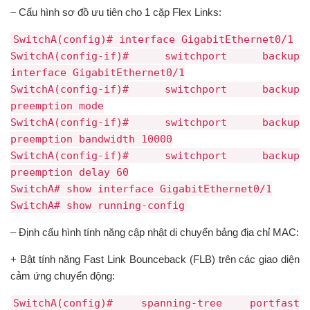
– Cấu hình sơ đồ ưu tiên cho 1 cặp Flex Links:
SwitchA(config)# interface GigabitEthernet0/1
SwitchA(config-if)# switchport backup
interface GigabitEthernet0/1
SwitchA(config-if)# switchport backup
preemption mode
SwitchA(config-if)# switchport backup
preemption bandwidth 10000
SwitchA(config-if)# switchport backup
preemption delay 60
SwitchA# show interface GigabitEthernet0/1
SwitchA# show running-config
– Định cấu hình tính năng cập nhật di chuyển bảng địa chỉ MAC:
+ Bật tính năng Fast Link Bounceback (FLB) trên các giao diện
cảm ứng chuyển động:
SwitchA(config)# spanning-tree portfast