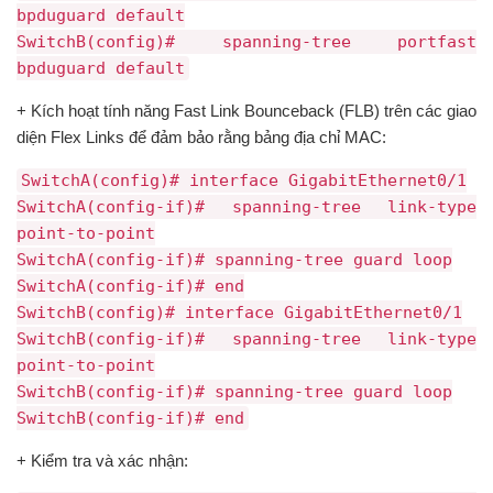
bpduguard default
SwitchB(config)# spanning-tree portfast
bpduguard default
+ Kích hoạt tính năng Fast Link Bounceback (FLB) trên các giao
diện Flex Links để đảm bảo rằng bảng địa chỉ MAC:
SwitchA(config)# interface GigabitEthernet0/1
SwitchA(config-if)# spanning-tree link-type
point-to-point
SwitchA(config-if)# spanning-tree guard loop
SwitchA(config-if)# end
SwitchB(config)# interface GigabitEthernet0/1
SwitchB(config-if)# spanning-tree link-type
point-to-point
SwitchB(config-if)# spanning-tree guard loop
SwitchB(config-if)# end
+ Kiểm tra và xác nhận: