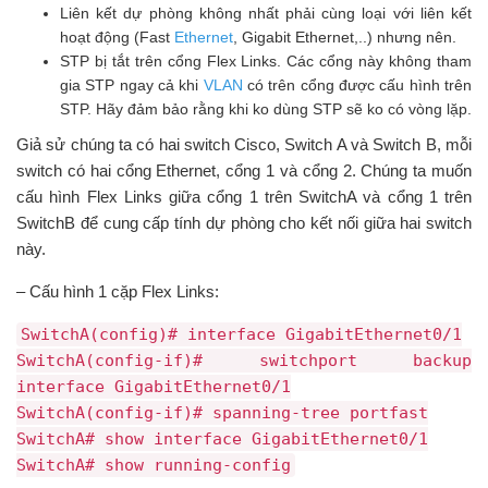
Liên kết dự phòng không nhất phải cùng loại với liên kết
hoạt động (Fast
Ethernet
, Gigabit Ethernet,..) nhưng nên.
STP bị tắt trên cổng Flex Links. Các cổng này không tham
gia STP ngay cả khi
VLAN
có trên cổng được cấu hình trên
STP. Hãy đảm bảo rằng khi ko dùng STP sẽ ko có vòng lặp.
Giả sử chúng ta có hai switch Cisco, Switch A và Switch B, mỗi
switch có hai cổng Ethernet, cổng 1 và cổng 2. Chúng ta muốn
cấu hình Flex Links giữa cổng 1 trên SwitchA và cổng 1 trên
SwitchB để cung cấp tính dự phòng cho kết nối giữa hai switch
này.
– Cấu hình 1 cặp Flex Links:
SwitchA(config)# interface GigabitEthernet0/1
SwitchA(config-if)# switchport backup
interface GigabitEthernet0/1
SwitchA(config-if)# spanning-tree portfast
SwitchA# show interface GigabitEthernet0/1
SwitchA# show running-config