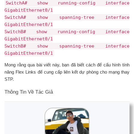
SwitchA# show running-config interface
GigabitEthernet0/1
SwitchA# show spanning-tree interface
GigabitEthernet0/1
SwitchB# show running-config interface
GigabitEthernet0/1
SwitchB# show spanning-tree interface
GigabitEthernet0/1
Mong rằng qua bài viết này, bạn đã biết cách để cấu hình tính
năng Flex Links để cung cấp liên kết dự phòng cho mạng thay
STP.
Thông Tin Về Tác Giả