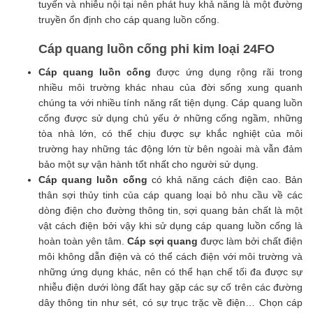
tuyến và nhiễu nội tại nên phát huy khả năng là một đường
truyền ổn định cho cáp quang luồn cống.
Cáp quang luồn cống phi kim loại 24FO
Cáp quang luồn cống
được ứng dụng rộng rãi trong
nhiều môi trường khác nhau của đời sống xung quanh
chúng ta với nhiều tính năng rất tiện dụng. Cáp quang luồn
cống được sử dụng chủ yếu ở những cống ngầm, những
tòa nhà lớn, có thể chịu được sự khắc nghiệt của môi
trường hay những tác động lớn từ bên ngoài mà vẫn đảm
bảo một sự vận hành tốt nhất cho người sử dụng.
Cáp quang luồn cống
có khả năng cách điện cao. Bản
thân sợi thủy tinh của cáp quang loại bỏ nhu cầu về các
dòng điện cho đường thông tin, sợi quang bản chất là một
vật cách điện bởi vậy khi sử dụng cáp quang luồn cống là
hoàn toàn yên tâm.
Cáp sợi quang
được làm bởi chất điện
môi không dẫn điện và có thể cách điện với môi trường và
những ứng dụng khác, nên có thể hạn chế tối đa được sự
nhiễu điện dưới lòng đất hay gặp các sự cố trên các đường
dây thông tin như sét, có sự trục trặc về điện… Chọn cáp