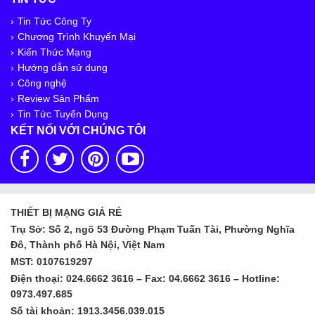
Tin Tức Công Ty
Chương Trình Khuyến Mại
Kiến Thức Mạng
Hướng dẫn sử dụng
Công nghệ
Review Sản Phẩm
Tin Tức Tuyển Dụng
KẾT NỐI VỚI CHÚNG TÔI
THIẾT BỊ MẠNG GIÁ RẺ
Trụ Sở: Số 2, ngõ 53 Đường Phạm Tuấn Tài, Phường Nghĩa
Đô, Thành phố Hà Nội, Việt Nam
MST: 0107619297
Điện thoại: 024.6662 3616 – Fax: 04.6662 3616 – Hotline:
0973.497.685
Số tài khoản: 1913.3456.039.015