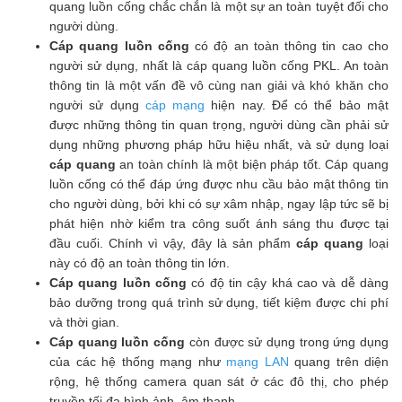
quang luồn cống chắc chắn là một sự an toàn tuyệt đối cho
người dùng.
Cáp quang luồn cống
có độ an toàn thông tin cao cho
người sử dụng, nhất là cáp quang luồn cống PKL. An toàn
thông tin là một vấn đề vô cùng nan giải và khó khăn cho
người sử dụng
cáp mạng
hiện nay. Để có thể bảo mật
được những thông tin quan trọng, người dùng cần phải sử
dụng những phương pháp hữu hiệu nhất, và sử dụng loại
cáp quang
an toàn chính là một biện pháp tốt. Cáp quang
luồn cống có thể đáp ứng được nhu cầu bảo mật thông tin
cho người dùng, bởi khi có sự xâm nhập, ngay lập tức sẽ bị
phát hiện nhờ kiểm tra công suốt ánh sáng thu được tại
đầu cuối. Chính vì vậy, đây là sản phẩm
cáp quang
loại
này có độ an toàn thông tin lớn.
Cáp quang luồn cống
có độ tin cậy khá cao và dễ dàng
bảo dưỡng trong quá trình sử dụng, tiết kiệm được chi phí
và thời gian.
Cáp quang luồn cống
còn được sử dụng trong ứng dụng
của các hệ thống mạng như
mạng LAN
quang trên diện
rộng, hệ thống camera quan sát ở các đô thị, cho phép
truyền tối đa hình ảnh, âm thanh.