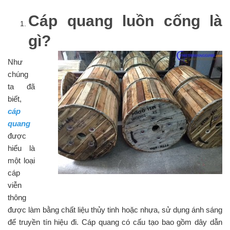
Cáp quang luồn cống là
gì?
Như
chúng
ta đã
biết,
cáp
quang
được
hiểu là
một loại
cáp
viễn
thông
được làm bằng chất liệu thủy tinh hoặc nhựa, sử dụng ánh sáng
để truyền tín hiệu đi. Cáp quang có cấu tạo bao gồm dây dẫn