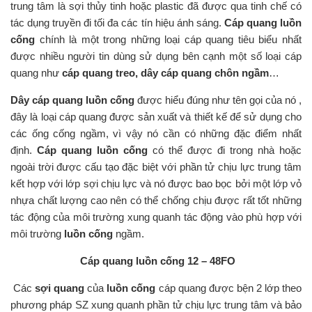
trung tâm là sợi thủy tinh hoặc plastic đã được qua tinh chế có
tác dụng truyền đi tối đa các tín hiệu ánh sáng.
Cáp quang luồn
cống
chính là một trong những loại cáp quang tiêu biểu nhất
được nhiều người tin dùng sử dụng bên cạnh một số loại cáp
quang như
cáp quang treo, dây cáp quang chôn ngầm
…
Dây cáp quang luồn cống
được hiểu đúng như tên gọi của nó ,
đây là loại cáp quang được sản xuất và thiết kế để sử dụng cho
các ống cống ngầm, vì vậy nó cần có những đặc điểm nhất
định.
Cáp quang luồn cống
có thể được đi trong nhà hoặc
ngoài trời được cấu tạo đặc biệt với phần tử chịu lực trung tâm
kết hợp với lớp sợi chịu lực và nó được bao bọc bởi một lớp vỏ
nhựa chất lượng cao nên có thể chống chịu được rất tốt những
tác động của môi trường xung quanh tác động vào phù hợp với
môi trường
luồn cống
ngầm.
Cáp quang luồn cống 12 – 48FO
Các
sợi quang
của
luồn cống
cáp quang được bện 2 lớp theo
phương pháp SZ xung quanh phần tử chịu lực trung tâm và bảo