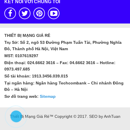
KẾT NỐI VỚI CHÚNG TÔI
THIẾT BỊ MẠNG GIÁ RẺ
Trụ Sở: Số 2, ngõ 53 Đường Phạm Tuấn Tài, Phường Nghĩa
Đô, Thành phố Hà Nội, Việt Nam
MST: 0107619297
Điện thoại: 024.6662 3616 – Fax: 04.6662 3616 – Hotline:
0973.497.685
Số tài khoản: 1913.3456.039.015
Tại ngân hàng: Ngân hàng Techcombank – Chi nhánh Đông
Đô – Hà Nội
Sơ đồ trang web:
Sitemap
Thiết Bị Mạng Giá Rẻ™ Copyright © 2017. SEO by AnhTuan