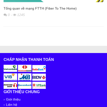
Tổng quan về mạng FTTH (Fiber To The Home)
0
-
1245
CHẤP NHẬN THANH TOÁN
GIỚI THIỆU CHUNG
Giới thiệu
Liên hệ