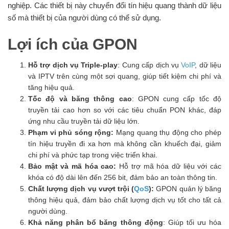
nghiệp. Các thiết bị này chuyển đổi tín hiệu quang thành dữ liệu
số mà thiết bị của người dùng có thể sử dụng.
Lợi ích của GPON
Hỗ trợ dịch vụ Triple-play
: Cung cấp dịch vụ
VoIP
, dữ liệu
và IPTV trên cùng một sợi quang, giúp tiết kiệm chi phí và
tăng hiệu quả.
Tốc độ và băng thông cao
: GPON cung cấp tốc độ
truyền tải cao hơn so với các tiêu chuẩn PON khác, đáp
ứng nhu cầu truyền tải dữ liệu lớn.
Phạm vi phủ sóng rộng:
Mạng quang thụ động cho phép
tín hiệu truyền đi xa hơn mà không cần khuếch đại, giảm
chi phí và phức tạp trong việc triển khai.
Bảo mật và mã hóa cao:
Hỗ trợ mã hóa dữ liệu với các
khóa có độ dài lên đến 256 bit, đảm bảo an toàn thông tin.
Chất lượng dịch vụ vượt trội (
QoS
):
GPON quản lý băng
thông hiệu quả, đảm bảo chất lượng dịch vụ tốt cho tất cả
người dùng.
Khả năng phân bổ băng thông động
: Giúp tối ưu hóa