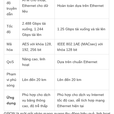
ATM cho thoại,
độ
Ethernet cho dữ
Hoàn toàn dựa trên Ethernet
truyền
liệu
dẫn
2.488 Gbps tải
Tốc
xuống, 1.244
1.25 Gbps tải xuống và tải lên
độ
Gbps tải lên
Mã
AES với khóa 128,
IEEE 802.1AE (MACsec) với
hóa
192, 256 bit
khóa 128 bit
Nâng cao, linh
QoS
Dựa trên chuẩn Ethernet
hoạt
Phạm
vi phủ
Lên đến 20 km
Lên đến 20 km
sóng
Phù hợp cho dịch
Phù hợp cho dịch vụ Internet
Ứng
vụ băng thông
tốc độ cao, dễ tích hợp mạng
dụng
cao, độ trễ thấp
Ethernet hiện tại
GPON là một giải pháp mạng quang thụ động hiệu quả, linh hoạt