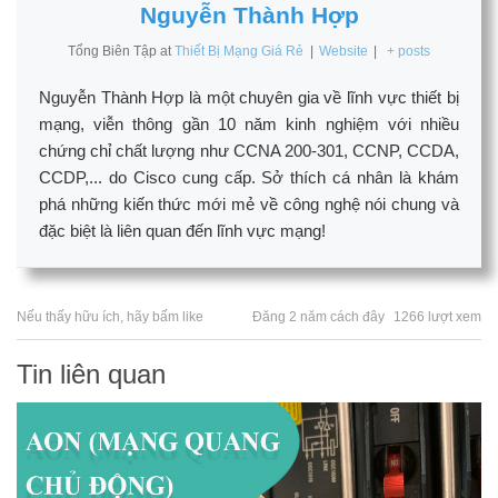
Nguyễn Thành Hợp
Tổng Biên Tập
at
Thiết Bị Mạng Giá Rẻ
|
Website
|
+ posts
Nguyễn Thành Hợp là một chuyên gia về lĩnh vực thiết bị
mạng, viễn thông gần 10 năm kinh nghiệm với nhiều
chứng chỉ chất lượng như CCNA 200-301, CCNP, CCDA,
CCDP,... do Cisco cung cấp. Sở thích cá nhân là khám
phá những kiến thức mới mẻ về công nghệ nói chung và
đặc biệt là liên quan đến lĩnh vực mạng!
Nếu thấy hữu ích, hãy bấm like
Đăng 2 năm cách đây
1266 lượt xem
Tin liên quan