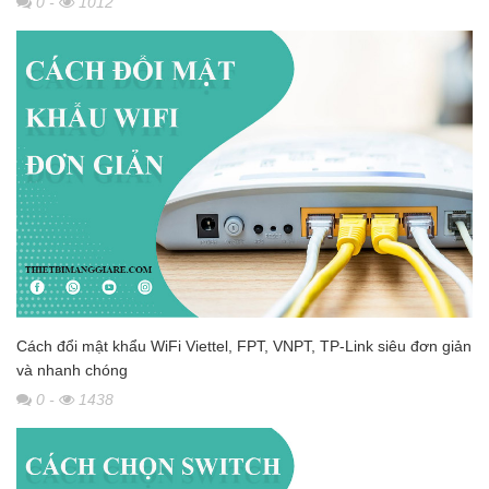
0
-
1012
Cách đổi mật khẩu WiFi Viettel, FPT, VNPT, TP-Link siêu đơn giản
và nhanh chóng
0
-
1438