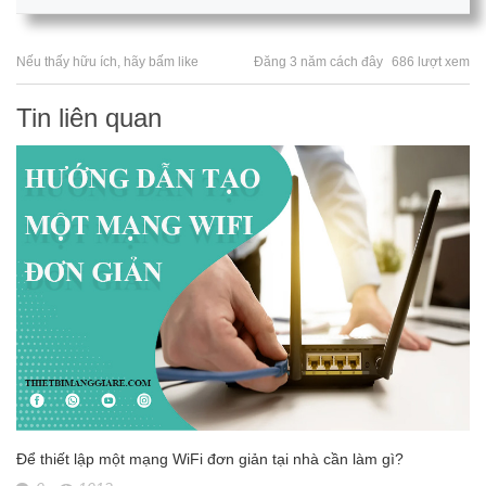
Nếu thấy hữu ích, hãy bấm like
Đăng 3 năm cách đây
686 lượt xem
Tin liên quan
Để thiết lập một mạng WiFi đơn giản tại nhà cần làm gì?