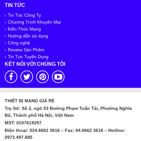
TIN TỨC
Tin Tức Công Ty
Chương Trình Khuyến Mại
Kiến Thức Mạng
Hướng dẫn sử dụng
Công nghệ
Review Sản Phẩm
Tin Tức Tuyển Dụng
KẾT NỐI VỚI CHÚNG TÔI
THIẾT BỊ MẠNG GIÁ RẺ
Trụ Sở: Số 2, ngõ 53 Đường Phạm Tuấn Tài, Phường Nghĩa
Đô, Thành phố Hà Nội, Việt Nam
MST: 0107619297
Điện thoại: 024.6662 3616 – Fax: 04.6662 3616 – Hotline:
0973.497.685