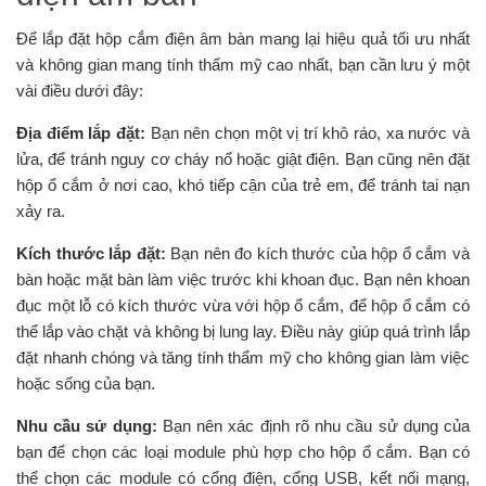
Để lắp đặt hộp cắm điện âm bàn mang lại hiệu quả tối ưu nhất
và không gian mang tính thẩm mỹ cao nhất, bạn cần lưu ý một
vài điều dưới đây:
Địa điểm lắp đặt:
Bạn nên chọn một vị trí khô ráo, xa nước và
lửa, để tránh nguy cơ cháy nổ hoặc giật điện. Bạn cũng nên đặt
hộp ổ cắm ở nơi cao, khó tiếp cận của trẻ em, để tránh tai nạn
xảy ra.
Kích thước lắp đặt:
Bạn nên đo kích thước của hộp ổ cắm và
bàn hoặc mặt bàn làm việc trước khi khoan đục. Bạn nên khoan
đục một lỗ có kích thước vừa với hộp ổ cắm, để hộp ổ cắm có
thể lắp vào chặt và không bị lung lay. Điều này giúp quá trình lắp
đặt nhanh chóng và tăng tính thẩm mỹ cho không gian làm việc
hoặc sống của bạn.
Nhu cầu sử dụng:
Bạn nên xác định rõ nhu cầu sử dụng của
bạn để chọn các loại module phù hợp cho hộp ổ cắm. Bạn có
thể chọn các module có cổng điện, cổng USB, kết nối mạng,