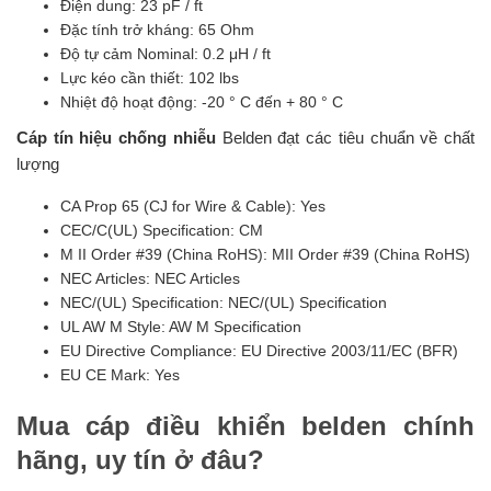
Điện dung: 23 pF / ft
Đặc tính trở kháng: 65 Ohm
Độ tự cảm Nominal: 0.2 μH / ft
Lực kéo cần thiết: 102 lbs
Nhiệt độ hoạt động: -20 ° C đến + 80 ° C
Cáp tín hiệu chống nhiễu
Belden đạt các tiêu chuẩn về chất
lượng
CA Prop 65 (CJ for Wire & Cable): Yes
CEC/C(UL) Specification: CM
M II Order #39 (China RoHS): MII Order #39 (China RoHS)
NEC Articles: NEC Articles
NEC/(UL) Specification: NEC/(UL) Specification
UL AW M Style: AW M Specification
EU Directive Compliance: EU Directive 2003/11/EC (BFR)
EU CE Mark: Yes
Mua cáp điều khiển belden chính
hãng, uy tín ở đâu?