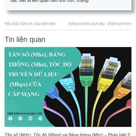
đặc biệt là liên quan đến lĩnh vực mạng!
Nếu thấy hữu ích, hãy bấm like
Đăng 8 năm cách đây
2569 lượt xem
Tin liên quan
Tần số (MHz), Tốc độ (Mbps) và Băng thông (Mhz) – Phân biệt 3