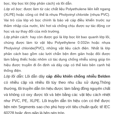
bọc, lớp bọc lót (lớp phân cách) và lõi dẫn.
Lớp vỏ bọc
: được làm từ các chất liệu Polyethulene liên kết ngang
(XLPE) hoặc cũng có thể là nhựa Pholyvinyl chloride (nhựa PVC).
Vai trò của lớp vỏ bọc chính là bảo vệ cáp điều khiển trước sự
thâm nhập của nước, khí hơi và chống chịu được sự tác động cơ
học và sự thay đổi của môi trường.
Lớp phân cách
: hay còn được gọi là lớp bọc lót bao quanh lớp lõi,
chúng được làm từ vật liệu Polyethylene 0.032in hoặc nhựa
Pholyvinyl chloride(PVC), những vật liệu cách điện. Nhất là lớp
phân cách bao gồm các lưới chắn bện đơn giản hoặc đôi được
làm bằng thiếc hoặc nhôm có tác dụng chống nhiễu sóng giúp tín
hiệu được truyền đi ổn định và dây cáp có thể kéo bên cạnh hệ
thống điện.
Lớp lõi dẫn
: Lõi dẫn dây
cáp điều khiển chống nhiễu Belden
có nhiều cặp và nhiều lõi tùy theo nhu cầu sử dụng.Thông
thường, lõi truyền dẫn tín hiệu được làm bằng đồng nguyên chất
và không có oxy được tôi và bện bằng các vật liệu cách nhiệt
như PVC, PE, XLPE. Lõi truyền dẫn tín hiệu còn có thể được
bện nén Segments sao cho phù hợp với tiêu chuẩn quốc tế IEC
60228 hoặc đơn giản là bện nén tròn.