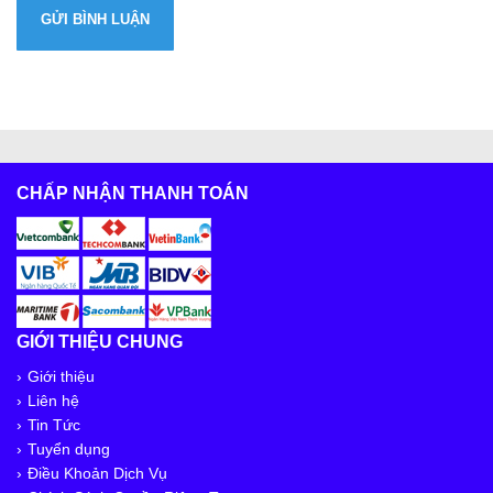
CHẤP NHẬN THANH TOÁN
GIỚI THIỆU CHUNG
Giới thiệu
Liên hệ
Tin Tức
Tuyển dụng
Điều Khoản Dịch Vụ