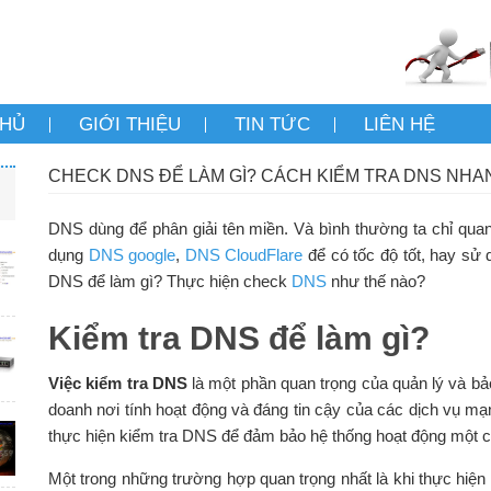
CHỦ
GIỚI THIỆU
TIN TỨC
LIÊN HỆ
CHECK DNS ĐỂ LÀM GÌ? CÁCH KIỂM TRA DNS NH
DNS dùng để phân giải tên miền. Và bình thường ta chỉ qu
dụng
DNS google
,
DNS CloudFlare
để có tốc độ tốt, hay sử
DNS để làm gì? Thực hiện check
DNS
như thế nào?
Kiểm tra DNS để làm gì?
Việc kiểm tra DNS
là một phần quan trọng của quản lý và bảo
doanh nơi tính hoạt động và đáng tin cậy của các dịch vụ mạ
thực hiện kiểm tra DNS để đảm bảo hệ thống hoạt động một c
Một trong những trường hợp quan trọng nhất là khi thực hiệ