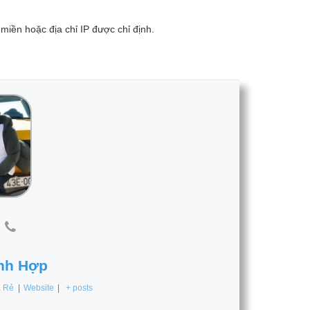
miền hoặc địa chỉ IP được chỉ định.
nh Hợp
á Rẻ
|
Website
|
+ posts