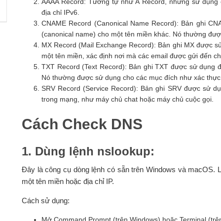
AAAA Record: Tương tự như A Record, nhưng sử dụng 
địa chỉ IPv6.
CNAME Record (Canonical Name Record): Bản ghi CNA
(canonical name) cho một tên miền khác. Nó thường được
MX Record (Mail Exchange Record): Bản ghi MX được sử
một tên miền, xác định nơi mà các email được gửi đến c
TXT Record (Text Record): Bản ghi TXT được sử dụng để 
Nó thường được sử dụng cho các mục đích như xác thực, 
SRV Record (Service Record): Bản ghi SRV được sử dụ
trong mạng, như máy chủ chat hoặc máy chủ cuộc gọi.
Cách Check DNS
1. Dùng lệnh nslookup:
Đây là công cụ dòng lệnh có sẵn trên Windows và macOS. L
một tên miền hoặc địa chỉ IP.
Cách sử dụng:
Mở Command Prompt (trên Windows) hoặc Terminal (trê