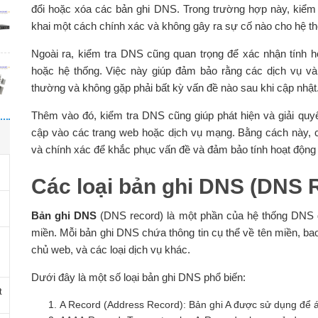
đổi hoặc xóa các bản ghi DNS. Trong trường hợp này, kiểm 
khai một cách chính xác và không gây ra sự cố nào cho hệ th
Ngoài ra, kiểm tra DNS cũng quan trọng để xác nhận tính 
hoặc hệ thống. Việc này giúp đảm bảo rằng các dịch vụ v
thường và không gặp phải bất kỳ vấn đề nào sau khi cập nhật
Thêm vào đó, kiểm tra DNS cũng giúp phát hiện và giải quy
cập vào các trang web hoặc dịch vụ mạng. Bằng cách này, 
và chính xác để khắc phục vấn đề và đảm bảo tính hoạt động 
Các loại bản ghi DNS (DNS 
Bản ghi DNS
(DNS record) là một phần của hệ thống DNS đư
miền. Mỗi bản ghi DNS chứa thông tin cụ thể về tên miền, b
chủ web, và các loại dịch vụ khác.
Dưới đây là một số loại bản ghi DNS phổ biến:
t
A Record (Address Record): Bản ghi A được sử dụng để á