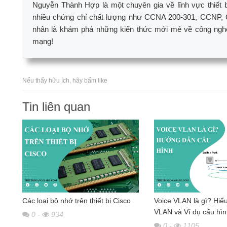
Nguyễn Thành Hợp là một chuyên gia về lĩnh vực thiết 
nhiều chứng chỉ chất lượng như CCNA 200-301, CCNP, 
nhân là khám phá những kiến thức mới mẻ về công nghệ n
mạng!
Nếu thấy hữu ích, hãy bấm like
Tin liên quan
Các loại bộ nhớ trên thiết bị Cisco
Voice VLAN là gì? Hiểu
VLAN và Ví dụ cấu hì
0
-
934
0
-
1105