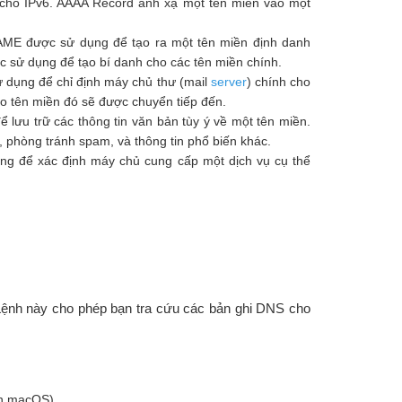
cho IPv6. AAAA Record ánh xạ một tên miền vào một
ME được sử dụng để tạo ra một tên miền định danh
 sử dụng để tạo bí danh cho các tên miền chính.
 dụng để chỉ định máy chủ thư (mail
server
) chính cho
ho tên miền đó sẽ được chuyển tiếp đến.
lưu trữ các thông tin văn bản tùy ý về một tên miền.
phòng tránh spam, và thông tin phổ biến khác.
ng để xác định máy chủ cung cấp một dịch vụ cụ thể
ệnh này cho phép bạn tra cứu các bản ghi DNS cho
n macOS).