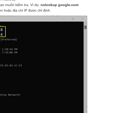
bạn muốn kiểm tra. Ví dụ:
nslookup google.com
n hoặc địa chỉ IP được chỉ định.