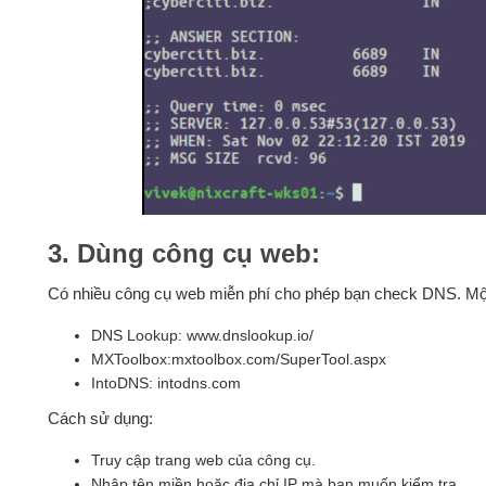
3. Dùng công cụ web:
Có nhiều công cụ web miễn phí cho phép bạn check DNS. Mộ
DNS Lookup: www.dnslookup.io/
MXToolbox:mxtoolbox.com/SuperTool.aspx
IntoDNS: intodns.com
Cách sử dụng:
Truy cập trang web của công cụ.
Nhập tên miền hoặc địa chỉ IP mà bạn muốn kiểm tra.