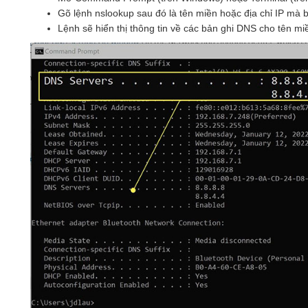
Gõ lệnh nslookup sau đó là tên miền hoặc địa chỉ IP mà 
Lệnh sẽ hiển thị thông tin về các bản ghi DNS cho tên miề