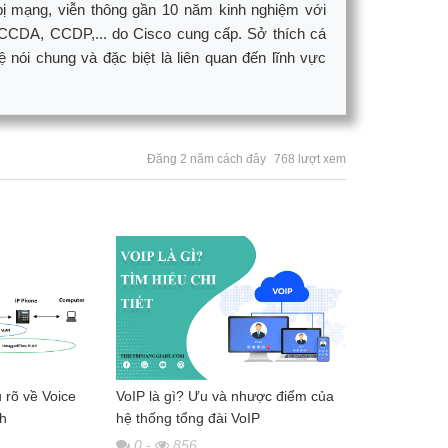
bị mạng, viễn thông gần 10 năm kinh nghiệm với
CCDA, CCDP,... do Cisco cung cấp. Sở thích cá
ói chung và đặc biệt là liên quan đến lĩnh vực
Đăng 2 năm cách đây
768 lượt xem
 rõ về Voice
VoIP là gì? Ưu và nhược điểm của
nh
hệ thống tổng đài VoIP
0
-
856