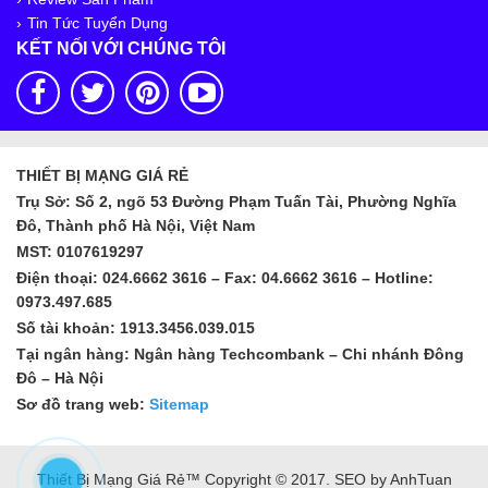
Tin Tức Tuyển Dụng
KẾT NỐI VỚI CHÚNG TÔI
THIẾT BỊ MẠNG GIÁ RẺ
Trụ Sở: Số 2, ngõ 53 Đường Phạm Tuấn Tài, Phường Nghĩa
Đô, Thành phố Hà Nội, Việt Nam
MST: 0107619297
Điện thoại: 024.6662 3616 – Fax: 04.6662 3616 – Hotline:
0973.497.685
Số tài khoản: 1913.3456.039.015
Tại ngân hàng: Ngân hàng Techcombank – Chi nhánh Đông
Đô – Hà Nội
Sơ đồ trang web:
Sitemap
Thiết Bị Mạng Giá Rẻ™ Copyright © 2017. SEO by AnhTuan