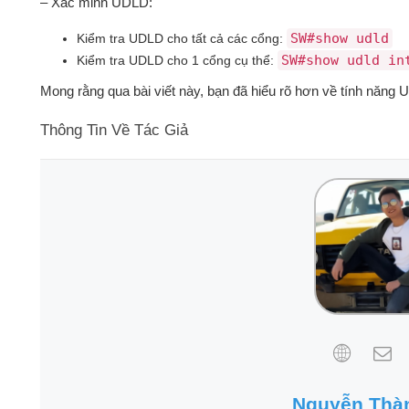
– Xác minh UDLD:
SW#show udld
Kiểm tra UDLD cho tất cả các cổng:
SW#show udld in
Kiểm tra UDLD cho 1 cổng cụ thể:
Mong rằng qua bài viết này, bạn đã hiểu rõ hơn về tính năng
Thông Tin Về Tác Giả
Nguyễn Thà