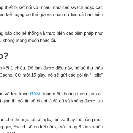
 thiết bị kết nối với nhau, như các switch hoặc các
ên kết mạng có thể gửi và nhận dữ liệu cả hai chiều
ng báo cho hệ thống và thực hiện các biện pháp như
u không mong muốn hoặc lỗi.
o?
n kết 1 chiều. Để làm được điều này, nó sẽ thu thập
 Cache. Cứ mỗi 15 giây, nó sẽ gửi các gói tin “Hello”
he và lưu trong
RAM
trong một khoảng thời gian xác
 gian thì gói tin sẽ bị coi là đã cũ và không được lưu
an chờ thì mục cũ sẽ bị loại bỏ và thay thế bằng mục
gửi, Switch sẽ cố kết nối lại với trong 8 lần và nếu