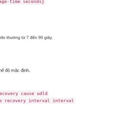
age-time seconds}
llo thường từ 7 đến 90 giây.
hế độ mặc định.
ecovery cause udld
e recovery interval interval