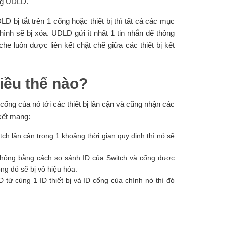
ộng UDLD.
bị tắt trên 1 cổng hoặc thiết bị thì tất cả các mục
ình sẽ bị xóa. UDLD gửi ít nhất 1 tin nhắn để thông
he luôn được liên kết chặt chẽ giữa các thiết bị kết
hiều thế nào?
 cổng của nó tới các thiết bị lân cận và cũng nhận các
 kết mạng:
h lân cận trong 1 khoảng thời gian quy định thì nó sẽ
y không bằng cách so sánh ID của Switch và cổng được
ng đó sẽ bị vô hiệu hóa.
từ cùng 1 ID thiết bị và ID cổng của chính nó thì đó