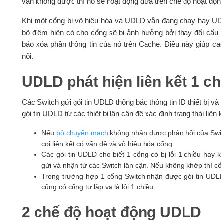
vẫn không được thì nó sẽ hoạt động dưa trên chế độ hoạt đ
Khi một cổng bị vô hiệu hóa và UDLD vẫn đang chạy hay UDLD 
bộ điệm hiện có cho cổng sẽ bị ảnh hưởng bởi thay đổi cấu h
báo xóa phần thông tin của nó trên Cache. Điều này giúp cac
nối.
UDLD phát hiện liên kết 1 c
Các Switch gửi gói tin UDLD thông báo thông tin ID thiết bị và
gói tin UDLD từ các thiết bị lân cận để xác định trạng thái liên
Nếu
bộ chuyển mạch
không nhận được phản hồi của Switc
coi liên kết có vấn đề và vô hiệu hóa cổng.
Các gói tin UDLD cho biết 1 cổng có bị lỗi 1 chiều ha
gửi và nhận từ các Switch lân cận. Nếu không khớp thì cổ
Trong trường hợp 1 cổng Switch nhận được gói tin UDLD 
cũng có cổng tự lặp và là lỗi 1 chiều.
2 chế độ hoạt động UDLD