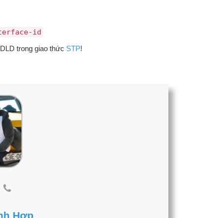
terface-id
 UDLD trong giao thức
STP
!
nh Hợp