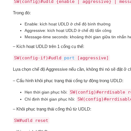
SW(config)#udld {enable | aggressive} | mess
Trong đó:
Enable: kích hoạt UDLD ở chế độ bình thường
Aggressive: kích hoạt UDLD ở chế độ tấn công
Message-time seconds: khoảng thời gian giữa tin nhắn he
– Kích hoạt UDLD trên 1 cổng cụ thể:
SW(config-if)#udld
port
[aggressive]
Lựa chọn chế độ Aggressive nếu cần, không thì nó sẽ đặt ở c
– Cấu hình khôi phục trạng thái cổng tự động trong UDLD:
SW(config)#errdisable r
Hẹn thời gian phục hồi:
SW(config)#errdisabl
Chỉ định thời gian phục hồi:
– Khôi phục trạng thái cổng thủ từ UDLD:
SW#udld reset