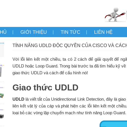
CHỦ
GIỚI THIỆU
TIN TỨC
LIÊN HỆ
TÍNH NĂNG UDLD ĐỘC QUYỀN CỦA CISCO VÀ CÁC
Với lỗi liên kết một chiều, ta có 2 cách để giải quyết để n
UDLD hoặc Loop Guard. Trong bài trước ta đã tìm hiểu kỹ về 
giao thức UDLD và cách để cấu hình nó!
Giao thức UDLD
UDLD
là viết tắt của Unidirectional Link Detection, đây là g
liên kết vật lý của cáp và phát hiện các lỗi liên kết một chi
loại bỏ các vòng lặp chuyển mạch như tính năng Loop Guard.