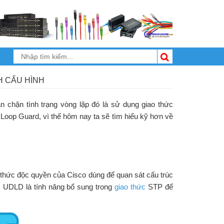
H CẤU HÌNH
găn chặn tình trạng vòng lặp đó là sử dụng giao thức
Loop Guard, vì thế hôm nay ta sẽ tìm hiểu kỹ hơn về
iao thức độc quyền của Cisco dùng để quan sát cấu trúc
ều. UDLD là tính năng bổ sung trong
giao thức
STP để