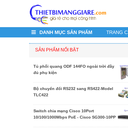
DANH MỤC SẢN PHẨM
TRANG 
SẢN PHẨM NỔI BẬT
Tủ phối quang ODF 144FO ngoài trời đầy
đủ phụ kiện
Bộ chuyển đổi RS232 sang RS422-Model
TLC422
Switch chia mạng Cisco 10Port
10/100/1000Mbps PoE - Cisco SG300-10PP