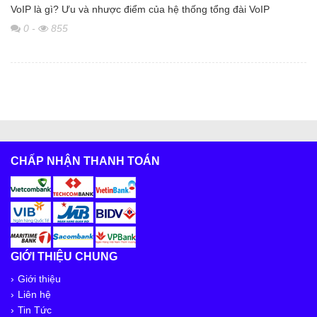
VoIP là gì? Ưu và nhược điểm của hệ thống tổng đài VoIP
0
-
855
CHẤP NHẬN THANH TOÁN
GIỚI THIỆU CHUNG
Giới thiệu
Liên hệ
Tin Tức