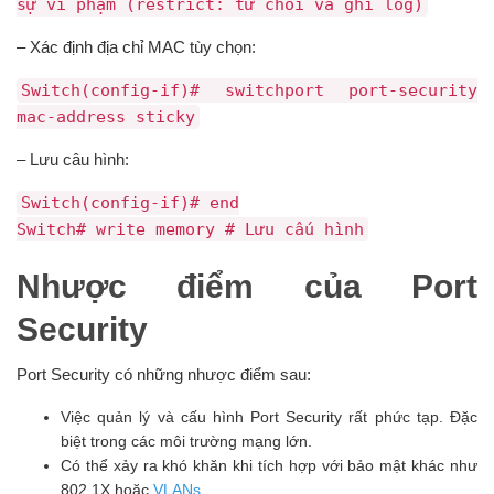
sự vi phạm (restrict: từ chối và ghi log)
– Xác định địa chỉ MAC tùy chọn:
Switch(config-if)# switchport port-security
mac-address sticky
– Lưu câu hình:
Switch(config-if)# end
Switch# write memory # Lưu cấu hình
Nhược điểm của Port
Security
Port Security có những nhược điểm sau:
Việc quản lý và cấu hình Port Security rất phức tạp. Đặc
biệt trong các môi trường mạng lớn.
Có thể xảy ra khó khăn khi tích hợp với bảo mật khác như
802.1X hoặc
VLANs
.