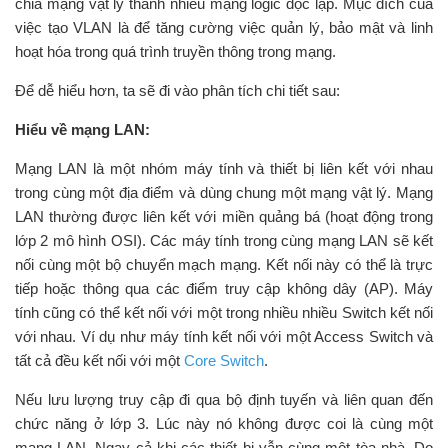
chia mạng vật lý thành nhiều mạng logic độc lập. Mục đích của
việc tạo VLAN là để tăng cường việc quản lý, bảo mật và linh
hoạt hóa trong quá trình truyền thông trong mạng.
Để dễ hiểu hơn, ta sẽ đi vào phân tích chi tiết sau:
Hiểu về mạng LAN:
Mạng LAN là một nhóm máy tính và thiết bị liên kết với nhau
trong cùng một địa điểm và dùng chung một mạng vật lý. Mạng
LAN thường được liên kết với miền quảng bá (hoạt động trong
lớp 2 mô hình OSI). Các máy tính trong cùng mạng LAN sẽ kết
nối cùng một bộ chuyển mạch mạng. Kết nối này có thể là trực
tiếp hoặc thông qua các điểm truy cập không dây (AP). Máy
tính cũng có thể kết nối với một trong nhiều nhiều Switch kết nối
với nhau. Ví dụ như máy tính kết nối với một Access Switch và
tất cả đều kết nối với một
Core Switch
.
Nếu lưu lượng truy cập đi qua bộ định tuyến và liên quan đến
chức năng ở lớp 3. Lúc này nó không được coi là cùng một
mạng LAN. Ngay cả khi các thiết bị vẫn cùng một tòa nhà. Do