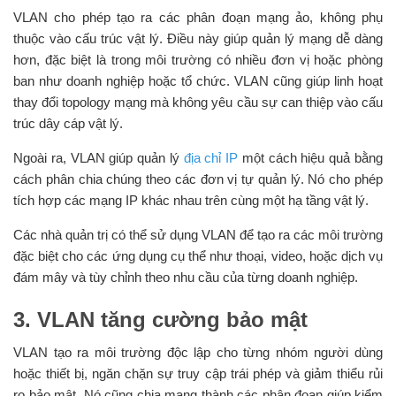
VLAN cho phép tạo ra các phân đoạn mạng ảo, không phụ
thuộc vào cấu trúc vật lý. Điều này giúp quản lý mạng dễ dàng
hơn, đặc biệt là trong môi trường có nhiều đơn vị hoặc phòng
ban như doanh nghiệp hoặc tổ chức. VLAN cũng giúp linh hoạt
thay đổi topology mạng mà không yêu cầu sự can thiệp vào cấu
trúc dây cáp vật lý.
Ngoài ra, VLAN giúp quản lý
địa chỉ IP
một cách hiệu quả bằng
cách phân chia chúng theo các đơn vị tự quản lý. Nó cho phép
tích hợp các mạng IP khác nhau trên cùng một hạ tầng vật lý.
Các nhà quản trị có thể sử dụng VLAN để tạo ra các môi trường
đặc biệt cho các ứng dụng cụ thể như thoại, video, hoặc dịch vụ
đám mây và tùy chỉnh theo nhu cầu của từng doanh nghiệp.
3. VLAN tăng cường bảo mật
VLAN tạo ra môi trường độc lập cho từng nhóm người dùng
hoặc thiết bị, ngăn chặn sự truy cập trái phép và giảm thiểu rủi
ro bảo mật. Nó cũng chia mạng thành các phân đoạn giúp kiểm