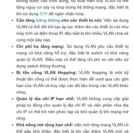
không được cấu hình đúng, sự xuất hiện của VLAN có thể
tăng nguy cơ xảy ra loop trong hệ thống mạng, đặc biệt là
khi sử dụng
STP
để ngăn chặn loop.
Cần tăng
băng thông
cho các thiết bị nút:
Việc áp dụng
VLAN có thể đôi khi tạo áp lực thêm lên các thiết bị nút như
máy tính và điện thoại IP, đặc biệt là khi nhiều VLAN chia sẻ
cùng một dây cáp.
Chi phí hạ tầng mạng:
Sử dụng VLAN yêu cầu thiết bị
mạng có khả năng hỗ trợ, đặc biệt là switch có khả năng
quản lý VLAN. Điều này có thể tăng chi phí so với việc sử
dụng switch thông thường.
Bị tấn công VLAN Hopping:
VLAN hopping là một kỹ
thuật tấn công có thể được thực hiện để vượt qua các giới
hạn của VLAN và truy cập các dữ liệu trong các VLAN khác
nhau.
Quản lý địa chỉ IP hạn chế:
VLAN không cung cấp giải
pháp tự động cho quản lý địa chỉ IP, và việc phân chia địa
chỉ IP có thể trở nên phức tạp và khó quản lý khi mạng mở
rộng.
Khả năng mở rộng hạn chế:
việc mở rộng mạng VLAN có
thể gặp khó khăn, đặc biệt là khi cần thêm VLAN mới và