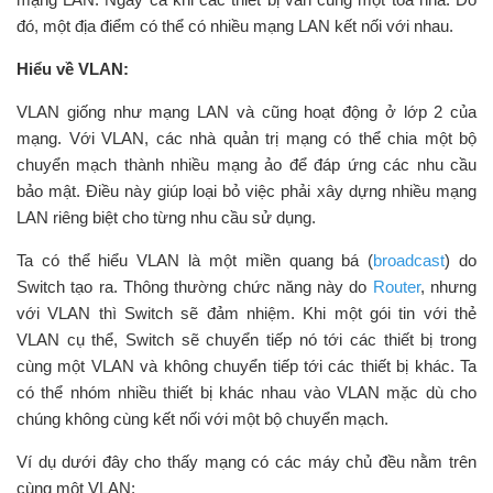
đó, một địa điểm có thể có nhiều mạng LAN kết nối với nhau.
Hiểu về VLAN:
VLAN giống như mạng LAN và cũng hoạt động ở lớp 2 của
mạng. Với VLAN, các nhà quản trị mạng có thể chia một bộ
chuyển mạch thành nhiều mạng ảo để đáp ứng các nhu cầu
bảo mật. Điều này giúp loại bỏ việc phải xây dựng nhiều mạng
LAN riêng biệt cho từng nhu cầu sử dụng.
Ta có thể hiểu VLAN là một miền quang bá (
broadcast
) do
Switch tạo ra. Thông thường chức năng này do
Router
, nhưng
với VLAN thì Switch sẽ đảm nhiệm. Khi một gói tin với thẻ
VLAN cụ thể, Switch sẽ chuyển tiếp nó tới các thiết bị trong
cùng một VLAN và không chuyển tiếp tới các thiết bị khác. Ta
có thể nhóm nhiều thiết bị khác nhau vào VLAN mặc dù cho
chúng không cùng kết nối với một bộ chuyển mạch.
Ví dụ dưới đây cho thấy mạng có các máy chủ đều nằm trên
cùng một VLAN: