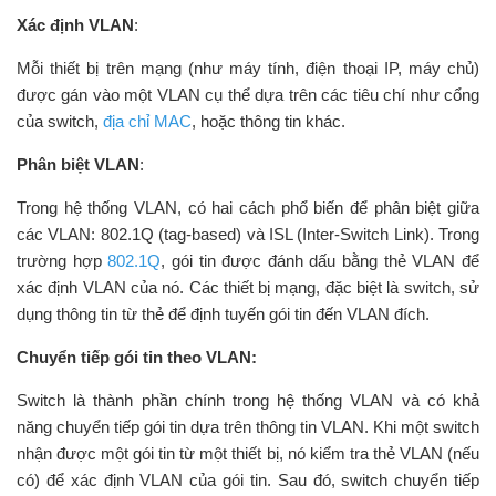
Xác định VLAN
:
Mỗi thiết bị trên mạng (như máy tính, điện thoại IP, máy chủ)
được gán vào một VLAN cụ thể dựa trên các tiêu chí như cổng
của switch,
địa chỉ MAC
, hoặc thông tin khác.
Phân biệt VLAN
:
Trong hệ thống VLAN, có hai cách phổ biến để phân biệt giữa
các VLAN: 802.1Q (tag-based) và ISL (Inter-Switch Link). Trong
trường hợp
802.1Q
, gói tin được đánh dấu bằng thẻ VLAN để
xác định VLAN của nó. Các thiết bị mạng, đặc biệt là switch, sử
dụng thông tin từ thẻ để định tuyến gói tin đến VLAN đích.
Chuyển tiếp gói tin theo VLAN:
Switch là thành phần chính trong hệ thống VLAN và có khả
năng chuyển tiếp gói tin dựa trên thông tin VLAN. Khi một switch
nhận được một gói tin từ một thiết bị, nó kiểm tra thẻ VLAN (nếu
có) để xác định VLAN của gói tin. Sau đó, switch chuyển tiếp