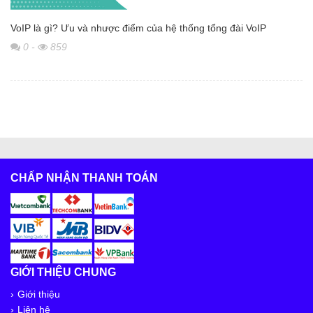
VoIP là gì? Ưu và nhược điểm của hệ thống tổng đài VoIP
0
-
859
CHẤP NHẬN THANH TOÁN
GIỚI THIỆU CHUNG
Giới thiệu
Liên hệ