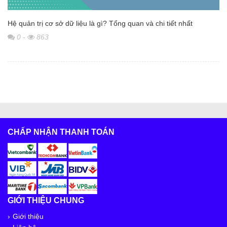
Hệ quản trị cơ sở dữ liệu là gì? Tổng quan và chi tiết nhất
0
-
863
CHẤP NHẬN THANH TOÁN
GIỚI THIỆU CHUNG
Giới thiệu