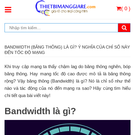
( 0 )
BANDWIDTH (BĂNG THÔNG) LÀ GÌ? Ý NGHĨA CỦA CHỈ SỐ NÀY
ĐẾN TỐC ĐỘ MẠNG
Khi truy cập mạng ta thấy chậm lag do băng thông nghẽn, bóp
băng thông. Hay mạng tốc độ cao được mô tả là băng thông
rộng? Vậy băng thông (Bandwidth) là gì? Nó là chỉ số như thế
nào và tác động của nó đến mạng ra sao? Hãy cùng tìm hiểu
chi tiết qua bài viết này!
Bandwidth là gì?