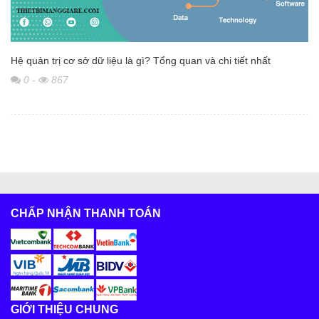
Hệ quản trị cơ sở dữ liệu là gì? Tổng quan và chi tiết nhất
0
-
867
CHẤP NHẬN THANH TOÁN
GIỚI THIỆU CHUNG