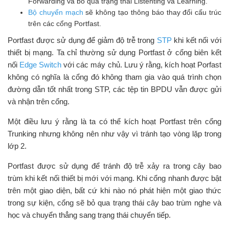
Forwarding và bỏ qua trạng thái Listenting và Learning.
Bộ chuyển mạch
sẽ không tạo thông báo thay đổi cấu trúc
trên các cổng Portfast.
Portfast được sử dụng để giảm độ trễ trong
STP
khi kết nối với
thiết bị mạng. Ta chỉ thường sử dụng Portfast ở cổng biên kết
nối
Edge Switch
với các máy chủ. Lưu ý rằng, kích hoạt Porfast
không có nghĩa là cổng đó không tham gia vào quá trình chọn
đường dẫn tốt nhất trong STP, các tệp tin BPDU vẫn được gửi
và nhận trên cổng.
Một điều lưu ý rằng là ta có thể kích hoạt Portfast trên cổng
Trunking nhưng không nên như vậy vì tránh tạo vòng lặp trong
lớp 2.
Portfast được sử dụng để tránh độ trễ xảy ra trong cây bao
trùm khi kết nối thiết bị mới với mạng. Khi cổng nhanh được bật
trên một giao diện, bất cứ khi nào nó phát hiện một giao thức
trong sự kiện, cổng sẽ bỏ qua trạng thái cây bao trùm nghe và
học và chuyển thẳng sang trạng thái chuyển tiếp.