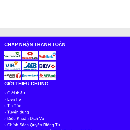
CHẤP NHẬN THANH TOÁN
GIỚI THIỆU CHUNG
Giới thiệu
Liên hệ
Tin Tức
Tuyển dụng
Điều Khoản Dịch Vụ
Chính Sách Quyền Riêng Tư