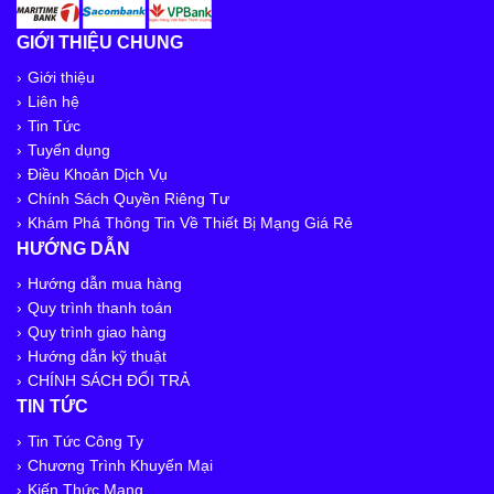
GIỚI THIỆU CHUNG
Giới thiệu
Liên hệ
Tin Tức
Tuyển dụng
Điều Khoản Dịch Vụ
Chính Sách Quyền Riêng Tư
Khám Phá Thông Tin Về Thiết Bị Mạng Giá Rẻ
HƯỚNG DẪN
Hướng dẫn mua hàng
Quy trình thanh toán
Quy trình giao hàng
Hướng dẫn kỹ thuật
CHÍNH SÁCH ĐỔI TRẢ
TIN TỨC
Tin Tức Công Ty
Chương Trình Khuyến Mại
Kiến Thức Mạng