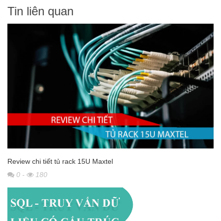
Tin liên quan
Review chi tiết tủ rack 15U Maxtel
0
-
180