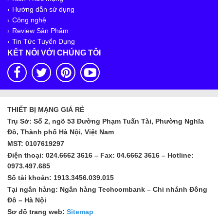
Hướng dẫn sử dụng
Công nghệ
Review Sản Phẩm
Tin Tức Tuyển Dụng
KẾT NỐI VỚI CHÚNG TÔI
THIẾT BỊ MẠNG GIÁ RẺ
Trụ Sở: Số 2, ngõ 53 Đường Phạm Tuấn Tài, Phường Nghĩa
Đô, Thành phố Hà Nội, Việt Nam
MST: 0107619297
Điện thoại: 024.6662 3616 – Fax: 04.6662 3616 – Hotline:
0973.497.685
Số tài khoản: 1913.3456.039.015
Tại ngân hàng: Ngân hàng Techcombank – Chi nhánh Đông
Đô – Hà Nội
Sơ đồ trang web:
Sitemap