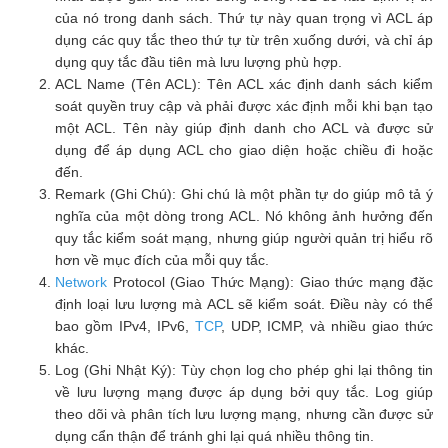
của nó trong danh sách. Thứ tự này quan trọng vì ACL áp
dụng các quy tắc theo thứ tự từ trên xuống dưới, và chỉ áp
dụng quy tắc đầu tiên mà lưu lượng phù hợp.
ACL Name (Tên ACL): Tên ACL xác định danh sách kiểm
soát quyền truy cập và phải được xác định mỗi khi bạn tạo
một ACL. Tên này giúp định danh cho ACL và được sử
dụng để áp dụng ACL cho giao diện hoặc chiều đi hoặc
đến.
Remark (Ghi Chú): Ghi chú là một phần tự do giúp mô tả ý
nghĩa của một dòng trong ACL. Nó không ảnh hưởng đến
quy tắc kiểm soát mạng, nhưng giúp người quản trị hiểu rõ
hơn về mục đích của mỗi quy tắc.
Network
Protocol (Giao Thức Mạng): Giao thức mạng đặc
định loại lưu lượng mà ACL sẽ kiểm soát. Điều này có thể
bao gồm IPv4, IPv6,
TCP
, UDP, ICMP, và nhiều giao thức
khác.
Log (Ghi Nhật Ký): Tùy chọn log cho phép ghi lại thông tin
về lưu lượng mạng được áp dụng bởi quy tắc. Log giúp
theo dõi và phân tích lưu lượng mạng, nhưng cần được sử
dụng cẩn thận để tránh ghi lại quá nhiều thông tin.