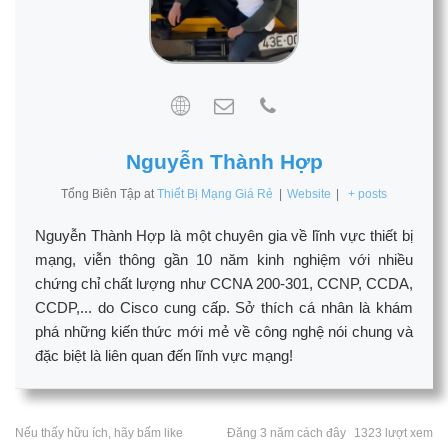
Nguyễn Thành Hợp
Tổng Biên Tập
at
Thiết Bị Mạng Giá Rẻ
|
Website
|
+ posts
Nguyễn Thành Hợp là một chuyên gia về lĩnh vực thiết bị
mạng, viễn thông gần 10 năm kinh nghiệm với nhiều
chứng chỉ chất lượng như CCNA 200-301, CCNP, CCDA,
CCDP,... do Cisco cung cấp. Sở thích cá nhân là khám
phá những kiến thức mới mẻ về công nghệ nói chung và
đặc biệt là liên quan đến lĩnh vực mạng!
Nếu thấy hữu ích, hãy bấm like
Đăng 3 năm cách đây
1323 lượt xem