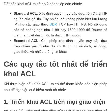
Để triển khai ACL ta sẽ có 2 cách tiếp cận chính:
Standard ACL
: Xác định quyền truy cập dựa trên địa chỉ IP
nguồn của gói tin. Tuy nhiên, nó không phân biệt lưu lượng
IP như các giao thức
UDP
, TCP hay HTTPS. Nó sẽ dụng
các số chẳng hạn như 1-99 hay 1300-1999 để Router có
thể nhận biết địa chỉ đó là địa chỉ IP nguồn.
Extended ACL
: Cho phép xác định quyền truy cập dựa
trên nhiều yếu tố như địa chỉ IP nguồn và đích, số cổng,
giao thức, và nhiều thông tin khác.
Các quy tắc tốt nhất để triển
khai ACL
Khi thực hiện cấu hình ACL, ta có thể tham khảo các biện pháp
sau để đạt hiệu quả kiếm soát tốt nhất:
1. Triển khai ACL trên mọi giao diện
Áp dụng ACL trên mọi giao diện của thiết bị mạng, bao gồm cả