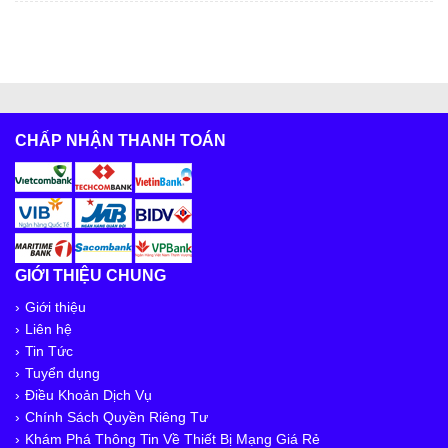
CHẤP NHẬN THANH TOÁN
GIỚI THIỆU CHUNG
Giới thiệu
Liên hệ
Tin Tức
Tuyển dụng
Điều Khoản Dịch Vụ
Chính Sách Quyền Riêng Tư
Khám Phá Thông Tin Về Thiết Bị Mạng Giá Rẻ