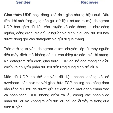
Giao thức UDP
hoạt động khá đơn giản nhưng hiệu quả. Đầu
tiên, khi một ứng dụng cần gửi dữ liệu, nó tạo ra một datagram
UDP, bao gồm dữ liệu cần truyền và các thông tin như cổng
nguồn, cổng đích, địa chỉ IP nguồn và đích. Sau đó, dữ liệu này
được đóng gói vào datagram và gửi đi qua mạng.
Trên đường truyền, datagram được chuyển tiếp từ máy nguồn
đến máy đích mà không có sự can thiệp từ các thiết bị mạng.
Khi datagram đến đích, giao thức UDP loại bỏ các thông tin điều
khiển và chuyển phần dữ liệu đến ứng dụng đích để xử lý.
Mặc dù UDP có thể chuyển dữ liệu nhanh chóng và có
overhead thấp hơn so với giao thức TCP, nhưng nó không đảm
bảo rằng dữ liệu đã được gửi sẽ đến đích một cách chính xác
và hoàn toàn. UDP không kiểm tra lỗi, không xác nhận việc
nhận dữ liệu và không tái gửi dữ liệu nếu có lỗi xảy ra trong quá
trình truyền.