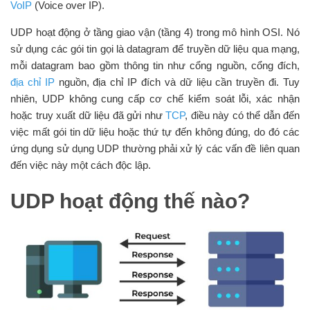
VoIP
(Voice over IP).
UDP hoạt động ở tầng giao vận (tầng 4) trong mô hình OSI. Nó
sử dụng các gói tin gọi là datagram để truyền dữ liệu qua mạng,
mỗi datagram bao gồm thông tin như cổng nguồn, cổng đích,
địa chỉ IP
nguồn, địa chỉ IP đích và dữ liệu cần truyền đi. Tuy
nhiên, UDP không cung cấp cơ chế kiểm soát lỗi, xác nhận
hoặc truy xuất dữ liệu đã gửi như
TCP
, điều này có thể dẫn đến
việc mất gói tin dữ liệu hoặc thứ tự đến không đúng, do đó các
ứng dụng sử dụng UDP thường phải xử lý các vấn đề liên quan
đến việc này một cách độc lập.
UDP hoạt động thế nào?