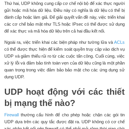
Thứ hai, UDP không cung cấp cơ chế nội bộ để xác thực người
gửi hoặc mã hóa dữ liệu. Điều này có nghĩa là dữ liệu có thể bị
đánh cắp hoặc làm giả. Để giải quyết vấn đề này, việc triển khai
các cơ chế bảo mật như TLS hoặc IPsec có thể được sử dụng
để xác thực và mã hóa dữ liệu trên cả hai đầu kết nối.
Ngoài ra, việc triển khai các biện pháp như tường lửa và
ACLs
có thể được thực hiện để kiểm soát quyền truy cập vào dịch vụ
UDP và giảm thiểu rủi ro từ các cuộc tấn công. Cuối cùng, việc
xử lý lỗi và đảm bảo tính toàn vẹn của dữ liệu cũng là một phần
quan trọng trong việc đảm bảo bảo mật cho các ứng dụng sử
dụng UDP.
UDP hoạt động với các thiết
bị mạng thế nào?
Firewall
thường cấu hình để cho phép hoặc chặn các gói tin
UDP dựa trên các quy tắc được đặt ra. UDP không có cơ chế
xác nhận kết nối nên firewall có thể phải mở rộng thời gian chờ