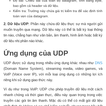
Độ dài: Chiều dài của toàn bộ datagram, tính bằng byte,
bao gồm cả header và dữ liệu.
Kiểm tra: Trường này chứa giá trị kiểm tra để xác định tính
toàn vẹn của datagram.
2. Dữ liệu UDP
: Phần này chứa dữ liệu thực sự mà người gửi
muốn truyền qua mạng. Dữ liệu này có thể là bất kỳ loại thông
tin nào, chẳng hạn như văn bản, âm thanh, hình ảnh hoặc bất kỳ
dữ liệu nhị phân nào khác.
Ứng dụng của UDP
UDP được sử dụng trong nhiều ứng dụng khác nhau như
DNS
(Domain Name System), streaming media, video games, và
VoIP (Voice over IP), với mỗi loại ứng dụng có những lợi ích
riêng khi sử dụng giao thức này.
Ví dụ như trong VoIP: UDP cho phép truyền dữ liệu một cách
nhanh chóng và thời gian thực, điều này quan trọng trong việc
truyền các gói tin âm thanh. Mặc dù có thể có mất gói dữ liệu