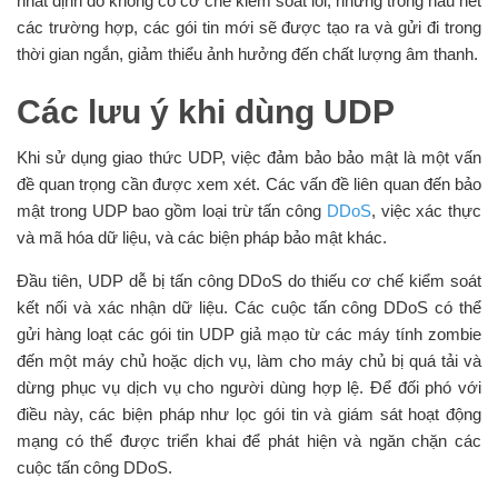
nhất định do không có cơ chế kiểm soát lỗi, nhưng trong hầu hết
các trường hợp, các gói tin mới sẽ được tạo ra và gửi đi trong
thời gian ngắn, giảm thiểu ảnh hưởng đến chất lượng âm thanh.
Các lưu ý khi dùng UDP
Khi sử dụng giao thức UDP, việc đảm bảo bảo mật là một vấn
đề quan trọng cần được xem xét. Các vấn đề liên quan đến bảo
mật trong UDP bao gồm loại trừ tấn công
DDoS
, việc xác thực
và mã hóa dữ liệu, và các biện pháp bảo mật khác.
Đầu tiên, UDP dễ bị tấn công DDoS do thiếu cơ chế kiểm soát
kết nối và xác nhận dữ liệu. Các cuộc tấn công DDoS có thể
gửi hàng loạt các gói tin UDP giả mạo từ các máy tính zombie
đến một máy chủ hoặc dịch vụ, làm cho máy chủ bị quá tải và
dừng phục vụ dịch vụ cho người dùng hợp lệ. Để đối phó với
điều này, các biện pháp như lọc gói tin và giám sát hoạt động
mạng có thể được triển khai để phát hiện và ngăn chặn các
cuộc tấn công DDoS.