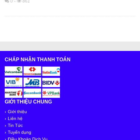
0
-
861
CHẤP NHẬN THANH TOÁN
GIỚI THIỆU CHUNG
Giới thiệu
Liên hệ
Tin Tức
Tuyển dụng
Điều Khoản Dịch Vụ