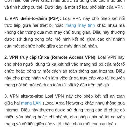
Có nhiều loại VPN khác nhau được sử dụng cho các mục đích
và tình huống cụ thể. Dưới đây là một số loại phổ biến của VPN:
1. VPN điểm-to-điểm (P2P):
Loại VPN này cho phép kết nối
trực tiếp giữa hai thiết bị hoặc
mạng máy tính
khác nhau mà
không cần thông qua một máy chủ trung gian. Điều này thường
được sử dụng trong các mô hình kết nối giữa các chi nhánh
của một tổ chức hoặc giữa các máy tính cá nhân.
2. VPN truy cập từ xa (Remote Access VPN)
: Loại VPN này
cho phép người dùng từ xa kết nối vào mạng nội bộ của một tổ
chức hoặc công ty một cách an toàn thông qua Internet. Điều
này cho phép nhân viên làm việc từ xa truy cập vào tài nguyên
mạng nội bộ một cách an toàn từ bất kỳ đâu trên thế giới.
3. VPN site-to-site
: Loại VPN này cho phép kết nối an toàn
giữa hai
mạng LAN
(Local Area Network) khác nhau thông qua
Internet. Điều này thường được sử dụng trong các tổ chức có
nhiều văn phòng hoặc chi nhánh, cho phép chia sẻ tài nguyên
mạng và dữ liệu giữa các vị trí khác nhau một cách an toàn.