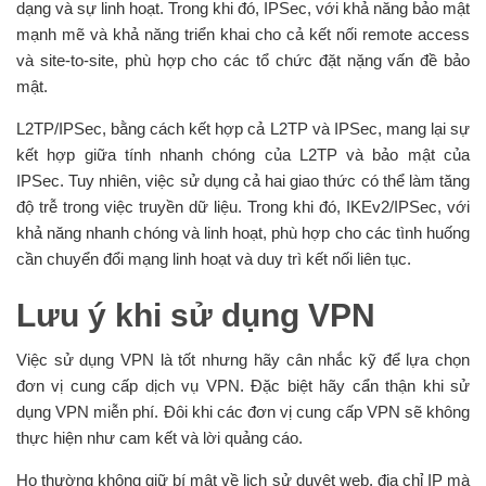
dạng và sự linh hoạt. Trong khi đó, IPSec, với khả năng bảo mật
mạnh mẽ và khả năng triển khai cho cả kết nối remote access
và site-to-site, phù hợp cho các tổ chức đặt nặng vấn đề bảo
mật.
L2TP/IPSec, bằng cách kết hợp cả L2TP và IPSec, mang lại sự
kết hợp giữa tính nhanh chóng của L2TP và bảo mật của
IPSec. Tuy nhiên, việc sử dụng cả hai giao thức có thể làm tăng
độ trễ trong việc truyền dữ liệu. Trong khi đó, IKEv2/IPSec, với
khả năng nhanh chóng và linh hoạt, phù hợp cho các tình huống
cần chuyển đổi mạng linh hoạt và duy trì kết nối liên tục.
Lưu ý khi sử dụng VPN
Việc sử dụng VPN là tốt nhưng hãy cân nhắc kỹ để lựa chọn
đơn vị cung cấp dịch vụ VPN. Đặc biệt hãy cẩn thận khi sử
dụng VPN miễn phí. Đôi khi các đơn vị cung cấp VPN sẽ không
thực hiện như cam kết và lời quảng cáo.
Họ thường không giữ bí mật về lịch sử duyệt web, địa chỉ IP mà