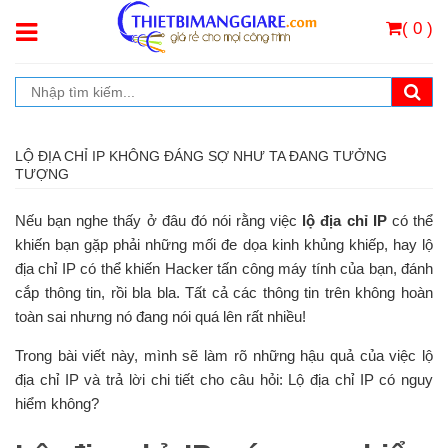
( 0 )
LỘ ĐỊA CHỈ IP KHÔNG ĐÁNG SỢ NHƯ TA ĐANG TƯỞNG
TƯỢNG
Nếu bạn nghe thấy ở đâu đó nói rằng việc
lộ địa chỉ IP
có thể
khiến bạn gặp phải những mối đe dọa kinh khủng khiếp, hay lộ
địa chỉ IP có thể khiến Hacker tấn công máy tính của bạn, đánh
cắp thông tin, rồi bla bla. Tất cả các thông tin trên không hoàn
toàn sai nhưng nó đang nói quá lên rất nhiều!
Trong bài viết này, mình sẽ làm rõ những hậu quả của việc lộ
địa chỉ IP và trả lời chi tiết cho câu hỏi: Lộ địa chỉ IP có nguy
hiểm không?