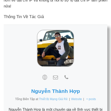
hơn về địa chỉ IP và không bị nỗi lo sợ lộ địa chỉ IP làm phiền
nữa!
Thông Tin Về Tác Giả
Nguyễn Thành Hợp
Tổng Biên Tập
at
Thiết Bị Mạng Giá Rẻ
|
Website
|
+ posts
Nguyễn Thành Hợp là một chuyên gia về lĩnh vực thiết bị