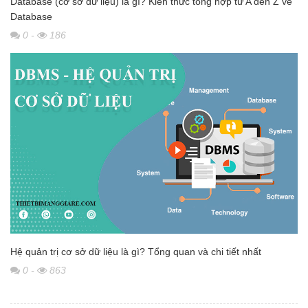
Database (cơ sở dữ liệu) là gì? Kiến thức tổng hợp từ A đến Z về
Database
0
-
186
Hệ quản trị cơ sở dữ liệu là gì? Tổng quan và chi tiết nhất
0
-
863