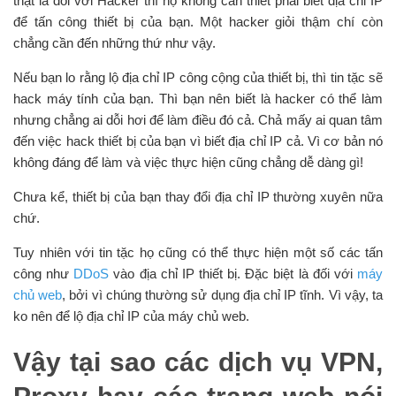
thật là đối với Hacker thì họ không cần thiết phải biết địa chỉ IP
để tấn công thiết bị của bạn. Một hacker giỏi thậm chí còn
chẳng cần đến những thứ như vậy.
Nếu bạn lo rằng lộ địa chỉ IP công cộng của thiết bị, thì tin tặc sẽ
hack máy tính của bạn. Thì bạn nên biết là hacker có thể làm
nhưng chẳng ai dỗi hơi để làm điều đó cả. Chả mấy ai quan tâm
đến việc hack thiết bị của bạn vì biết địa chỉ IP cả. Vì cơ bản nó
không đáng để làm và việc thực hiện cũng chẳng dễ dàng gì!
Chưa kể, thiết bị của bạn thay đổi địa chỉ IP thường xuyên nữa
chứ.
Tuy nhiên với tin tặc họ cũng có thể thực hiện một số các tấn
công như
DDoS
vào địa chỉ IP thiết bị. Đặc biệt là đối với
máy
chủ web
, bởi vì chúng thường sử dụng địa chỉ IP tĩnh. Vì vậy, ta
ko nên để lộ địa chỉ IP của máy chủ web.
Vậy tại sao các dịch vụ VPN,