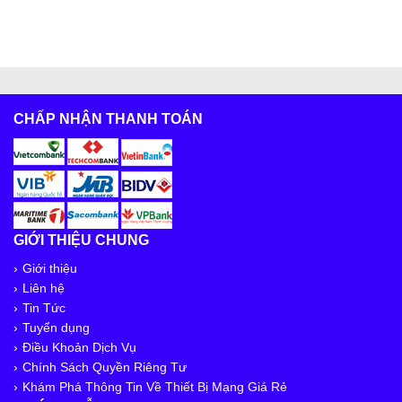
CHẤP NHẬN THANH TOÁN
GIỚI THIỆU CHUNG
Giới thiệu
Liên hệ
Tin Tức
Tuyển dụng
Điều Khoản Dịch Vụ
Chính Sách Quyền Riêng Tư
Khám Phá Thông Tin Về Thiết Bị Mạng Giá Rẻ