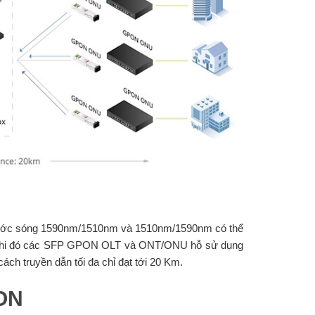
ước sóng 1590nm/1510nm và 1510nm/1590nm có thể
ong khi đó các SFP GPON OLT và ONT/ONU hỗ sử dụng
 truyền dẫn tối đa chỉ đạt tới 20 Km.
PON