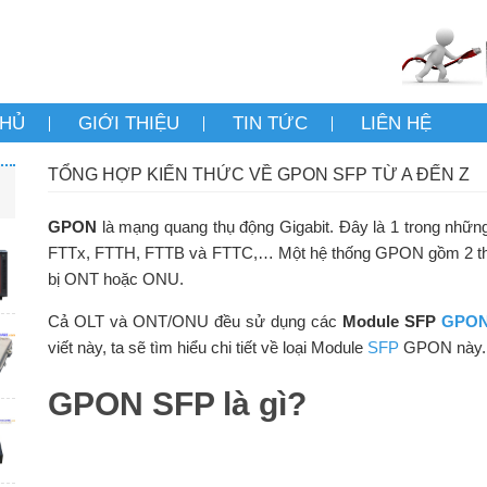
CHỦ
GIỚI THIỆU
TIN TỨC
LIÊN HỆ
TỔNG HỢP KIẾN THỨC VỀ GPON SFP TỪ A ĐẾN Z
GPON
là mạng quang thụ động Gigabit. Đây là 1 trong nhữ
FTTx, FTTH, FTTB và FTTC,… Một hệ thống GPON gồm 2 thành 
bị ONT hoặc ONU.
Cả OLT và ONT/ONU đều sử dụng các
Module SFP
GPO
viết này, ta sẽ tìm hiểu chi tiết về loại Module
SFP
GPON này. 
GPON SFP là gì?