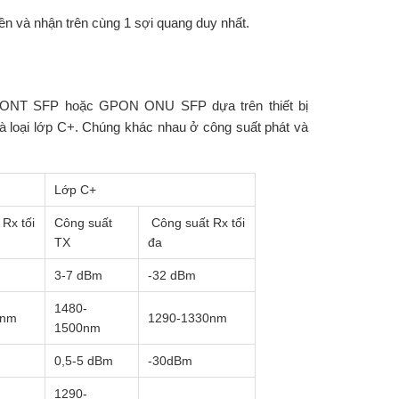
và nhận trên cùng 1 sợi quang duy nhất.
NT SFP hoặc GPON ONU SFP dựa trên thiết bị
 loại lớp C+. Chúng khác nhau ở công suất phát và
Lớp C+
Rx tối
Công suất
Công suất Rx tối
TX
đa
3-7 dBm
-32 dBm
1480-
0nm
1290-1330nm
1500nm
0,5-5 dBm
-30dBm
1290-