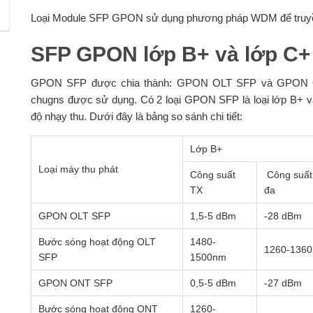
Loại Module SFP GPON sử dụng phương pháp WDM để truyền 
SFP GPON lớp B+ và lớp C+
GPON SFP được chia thành: GPON OLT SFP và GPON O
chugns được sử dụng. Có 2 loại GPON SFP là loại lớp B+ và
độ nhạy thu. Dưới đây là bảng so sánh chi tiết:
Lớp B+
Loại máy thu phát
Công suất
Công suất 
TX
đa
GPON OLT SFP
1,5-5 dBm
-28 dBm
Bước sóng hoạt động OLT
1480-
1260-136
SFP
1500nm
GPON ONT SFP
0,5-5 dBm
-27 dBm
Bước sóng hoạt động ONT
1260-