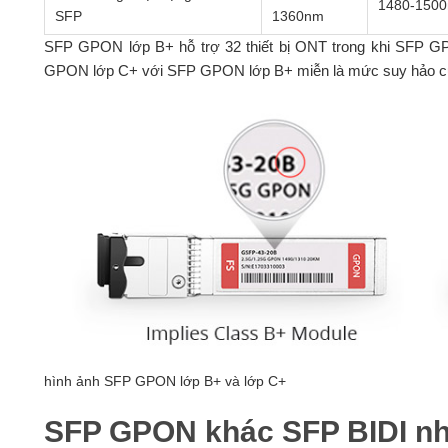
1480-150
SFP
1360nm
SFP GPON lớp B+ hỗ trợ 32 thiết bị ONT trong khi SFP G
GPON lớp C+ với SFP GPON lớp B+ miễn là mức suy hảo của
hình ảnh SFP GPON lớp B+ và lớp C+
SFP GPON khác SFP BIDI nh