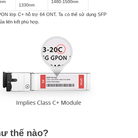
0nm
1480-1500nm
1330nm
PON lớp C+ hỗ trợ 64 ONT. Ta có thể sử dụng SFP
 liên kết phù hợp.
ư thế nào?