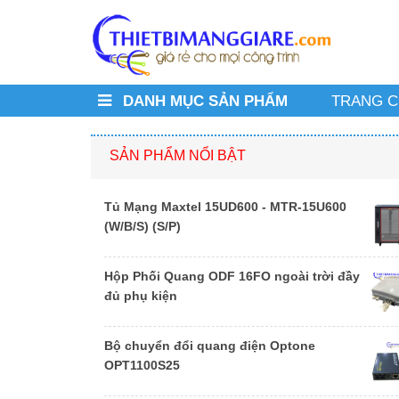
DANH MỤC SẢN PHẨM
TRANG 
SẢN PHẨM NỔI BẬT
Tủ Mạng Maxtel 15UD600 - MTR-15U600
(W/B/S) (S/P)
Hộp Phối Quang ODF 16FO ngoài trời đầy
đủ phụ kiện
Bộ chuyển đổi quang điện Optone
OPT1100S25