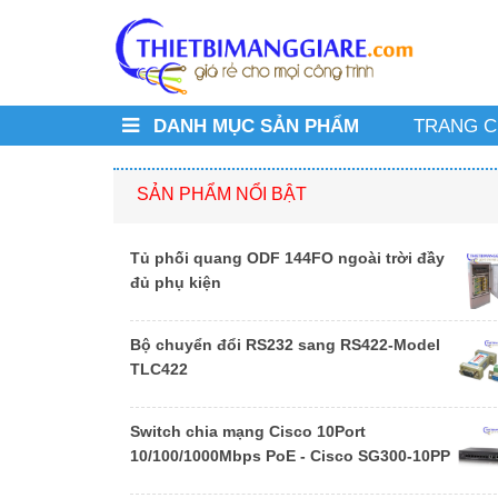
DANH MỤC SẢN PHẨM
TRANG 
SẢN PHẨM NỔI BẬT
Tủ phối quang ODF 144FO ngoài trời đầy
đủ phụ kiện
Bộ chuyển đổi RS232 sang RS422-Model
TLC422
Switch chia mạng Cisco 10Port
10/100/1000Mbps PoE - Cisco SG300-10PP