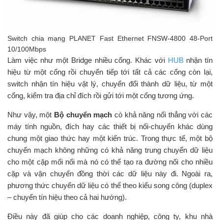
Switch chia mạng PLANET Fast Ethernet FNSW-4800 48-Port
10/100Mbps
Làm việc như một Bridge nhiều cổng. Khác với
HUB
nhận tín
hiệu từ một cổng rồi chuyển tiếp tới tất cả các cổng còn lại,
switch nhận tín hiệu vật lý, chuyển đổi thành dữ liệu, từ một
cổng, kiểm tra địa chỉ đích rồi gửi tới một cổng tương ứng.
Như vậy, một
Bộ chuyển mạch
có khả năng nối thẳng với các
máy tính nguồn, đích hay các thiết bị nối-chuyển khác dùng
chung một giao thức hay một kiến trúc. Trong thực tế, một bộ
chuyển mạch không những có khả năng trung chuyển dữ liệu
cho một cặp mối nối mà nó có thể tạo ra đường nối cho nhiều
cặp và vận chuyển đồng thời các dữ liệu này đi. Ngoài ra,
phương thức chuyển dữ liệu có thể theo kiểu song công (duplex
– chuyển tín hiệu theo cả hai hướng).
Điều này đã giúp cho các doanh nghiệp, công ty, khu nhà