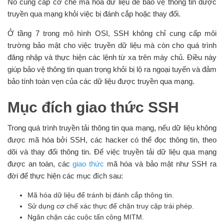
Nó cung cấp cơ chế mã hóa dữ liệu để bảo vệ thông tin được
truyền qua mạng khỏi việc bị đánh cắp hoặc thay đổi.
Ở tầng 7 trong mô hình OSI, SSH không chỉ cung cấp môi
trường bảo mật cho việc truyền dữ liệu mà còn cho quá trình
đăng nhập và thực hiện các lệnh từ xa trên máy chủ. Điều này
giúp bảo vệ thông tin quan trọng khỏi bị lộ ra ngoại tuyến và đảm
bảo tính toàn vẹn của các dữ liệu được truyền qua mạng.
Mục đích giao thức SSH
Trong quá trình truyền tải thông tin qua mạng, nếu dữ liệu không
được mã hóa bởi SSH, các hacker có thể đọc thông tin, theo
dõi và thay đổi thông tin. Để việc truyền tải dữ liệu qua mạng
được an toàn, các
giao thức
mã hóa và bảo mật như SSH ra
đời để thực hiện các mục đích sau:
Mã hóa dữ liệu để tránh bị đánh cắp thông tin.
Sử dụng cơ chế xác thực để chặn truy cập trái phép.
Ngăn chặn các cuộc tấn công MITM.