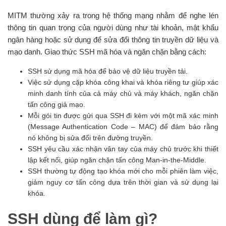
MITM thường xảy ra trong hệ thống mạng nhằm để nghe lén
thông tin quan trọng của người dùng như tài khoản, mật khẩu
ngân hàng hoặc sử dụng để sửa đổi thông tin truyền dữ liệu và
mạo danh. Giao thức SSH mã hóa và ngăn chặn bằng cách:
SSH sử dụng mã hóa để bảo vệ dữ liệu truyền tải.
Việc sử dụng cặp khóa công khai và khóa riêng tư giúp xác
minh danh tính của cả máy chủ và máy khách, ngăn chặn
tấn công giả mạo.
Mỗi gói tin được gửi qua SSH đi kèm với một mã xác minh
(Message Authentication Code – MAC) để đảm bảo rằng
nó không bị sửa đổi trên đường truyền.
SSH yêu cầu xác nhận vân tay của máy chủ trước khi thiết
lập kết nối, giúp ngăn chặn tấn công Man-in-the-Middle.
SSH thường tự động tạo khóa mới cho mỗi phiên làm việc,
giảm nguy cơ tấn công dựa trên thời gian và sử dụng lại
khóa.
SSH dùng để làm gì?