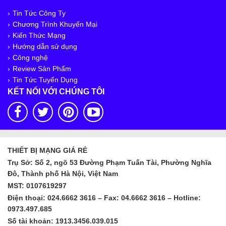
Tin Tức Công Ty
Chương Trình Khuyến Mại
Kiến Thức Mạng
Hướng dẫn sử dụng
Công nghệ
Review Sản Phẩm
Tin Tức Tuyển Dụng
KẾT NỐI VỚI CHÚNG TÔI
THIẾT BỊ MẠNG GIÁ RẺ
Trụ Sở: Số 2, ngõ 53 Đường Phạm Tuấn Tài, Phường Nghĩa
Đô, Thành phố Hà Nội, Việt Nam
MST: 0107619297
Điện thoại: 024.6662 3616 – Fax: 04.6662 3616 – Hotline:
0973.497.685
Số tài khoản: 1913.3456.039.015