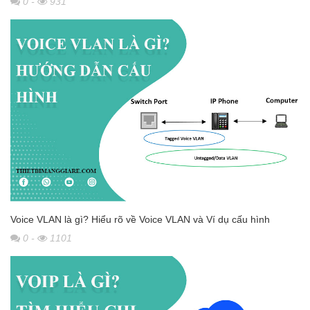
0
-
931
Voice VLAN là gì? Hiểu rõ về Voice VLAN và Ví dụ cấu hình
0
-
1101