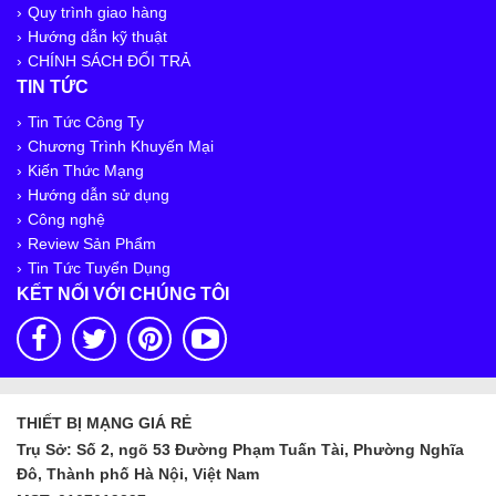
Quy trình giao hàng
Hướng dẫn kỹ thuật
CHÍNH SÁCH ĐỔI TRẢ
TIN TỨC
Tin Tức Công Ty
Chương Trình Khuyến Mại
Kiến Thức Mạng
Hướng dẫn sử dụng
Công nghệ
Review Sản Phẩm
Tin Tức Tuyển Dụng
KẾT NỐI VỚI CHÚNG TÔI
THIẾT BỊ MẠNG GIÁ RẺ
Trụ Sở: Số 2, ngõ 53 Đường Phạm Tuấn Tài, Phường Nghĩa
Đô, Thành phố Hà Nội, Việt Nam