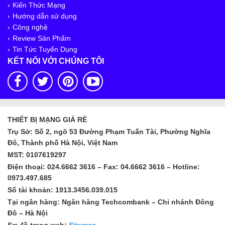
Kiến Thức Mạng
Hướng dẫn sử dụng
Công nghệ
Review Sản Phẩm
Tin Tức Tuyển Dụng
KẾT NỐI VỚI CHÚNG TÔI
THIẾT BỊ MẠNG GIÁ RẺ
Trụ Sở: Số 2, ngõ 53 Đường Phạm Tuấn Tài, Phường Nghĩa
Đô, Thành phố Hà Nội, Việt Nam
MST: 0107619297
Điện thoại: 024.6662 3616 – Fax: 04.6662 3616 – Hotline:
0973.497.685
Số tài khoản: 1913.3456.039.015
Tại ngân hàng: Ngân hàng Techcombank – Chi nhánh Đông
Đô – Hà Nội
Sơ đồ trang web:
Sitemap