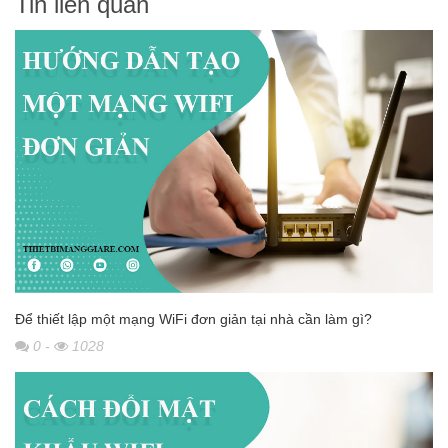
Tin liên quan
Để thiết lập một mạng WiFi đơn giản tại nhà cần làm gì?
0
-
1028