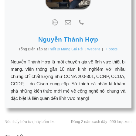
Nguyễn Thành Hợp
Tổng Biên Tập
at
Thiết Bị Mạng Giá Rẻ
|
Website
|
+ posts
Nguyễn Thành Hợp là một chuyên gia về lĩnh vực thiết bị
mạng, viễn thông gần 10 năm kinh nghiệm với nhiều
chứng chỉ chất lượng như CCNA 200-301, CCNP, CCDA,
CCDP,... do Cisco cung cấp. Sở thích cá nhân là khám
phá những kiến thức mới mẻ về công nghệ nói chung và
đặc biệt là liên quan đến lĩnh vực mạng!
Nếu thấy hữu ích, hãy bấm like
Đăng 2 năm cách đây
990 lượt xem