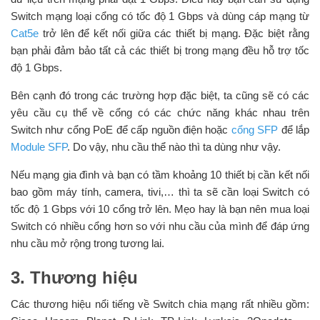
Switch mạng loại cổng có tốc độ 1 Gbps và dùng cáp mạng từ
Cat5e
trở lên để kết nối giữa các thiết bị mạng. Đặc biệt rằng
bạn phải đảm bảo tất cả các thiết bị trong mạng đều hỗ trợ tốc
độ 1 Gbps.
Bên cạnh đó trong các trường hợp đặc biệt, ta cũng sẽ có các
yêu cầu cụ thể về cổng có các chức năng khác nhau trên
Switch như cổng PoE để cấp nguồn điện hoặc
cổng SFP
để lắp
Module SFP
. Do vậy, nhu cầu thể nào thì ta dùng như vậy.
Nếu mạng gia đình và bạn có tầm khoảng 10 thiết bị cần kết nối
bao gồm máy tính, camera, tivi,… thì ta sẽ cần loại Switch có
tốc độ 1 Gbps với 10 cổng trở lên. Mẹo hay là bạn nên mua loại
Switch có nhiều cổng hơn so với nhu cầu của mình để đáp ứng
nhu cầu mở rộng trong tương lai.
3. Thương hiệu
Các thương hiệu nổi tiếng về Switch chia mạng rất nhiều gồm: