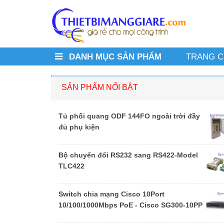
DANH MỤC SẢN PHẨM
TRANG 
SẢN PHẨM NỔI BẬT
Tủ phối quang ODF 144FO ngoài trời đầy
đủ phụ kiện
Bộ chuyển đổi RS232 sang RS422-Model
TLC422
Switch chia mạng Cisco 10Port
10/100/1000Mbps PoE - Cisco SG300-10PP