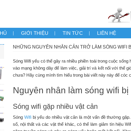
CHỦ
GIỚI THIỆU
TIN TỨC
LIÊN HỆ
NHỮNG NGUYÊN NHÂN CẢN TRỞ LÀM SÓNG WIFI B
Sóng Wifi yếu có thể gây ra nhiều phiền toái trong cuộc sống
vào mạng không dây để làm việc, giải trí và kết nối với thế g
chưa? Hãy cùng mình tìm hiểu trong bài viết này này để cóc 
Nguyên nhân làm sóng wifi bị
Sóng wifi gặp nhiều vật cản
Sóng
Wifi
bị yếu do nhiều vật cản là một vấn đề thường gặp.
sổ, nội thất và các vật thể khác, có thể làm giảm tín hiệu 