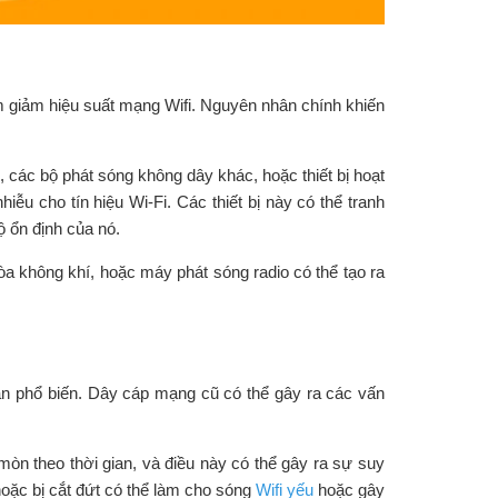
àm giảm hiệu suất mạng Wifi. Nguyên nhân chính khiến
h, các bộ phát sóng không dây khác, hoặc thiết bị hoạt
ễu cho tín hiệu Wi-Fi. Các thiết bị này có thể tranh
ộ ổn định của nó.
 hòa không khí, hoặc máy phát sóng radio có thể tạo ra
n phổ biến. Dây cáp mạng cũ có thể gây ra các vấn
òn theo thời gian, và điều này có thể gây ra sự suy
hoặc bị cắt đứt có thể làm cho sóng
Wifi yếu
hoặc gây