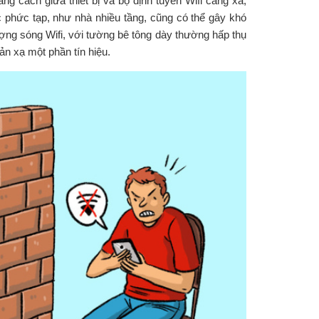
g cách giữa thiết bị và bộ định tuyến Wifi càng xa,
 phức tạp, như nhà nhiều tầng, cũng có thể gây khó
ợng sóng Wifi, với tường bê tông dày thường hấp thụ
hản xạ một phần tín hiệu.