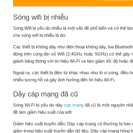
Sóng wifi bị nhiễu
Sóng Wifi bị yếu do nhiễu là một vấn đề phổ biến và có thể l
cho sóng wifi bị nhiễu là do:
Các thiết bị không dây như điện thoại không dây, loa Bluetoot
động trên cùng tần số Wifi (2.4GHz hoặc 5GHz) có thể gây nhi
giành băng thông với tín hiệu Wi-Fi và làm giảm tốc độ hoặc đ
Ngoài ra, các thiết bị điện tử khác nhau như lò vi sóng, điều
nhiễu tương hỗ và gây ảnh hưởng đến tín hiệu Wi-Fi.
Dây cáp mạng đã cũ
Sóng Wi-Fi bị yếu do dây
cáp mạng
đã cũ là một nguyên nhâ
đề làm giảm hiệu suất của wifi:
Giảm hiệu suất truyền dẫn: Dây cáp mạng cũ thường bị hao m
giảm trong hiệu suất truyền dẫn dữ liệu. Dây cáp mạng hỏng 