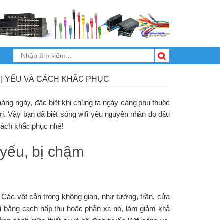
Ị YẾU VÀ CÁCH KHẮC PHỤC
 hàng ngày, đặc biệt khi chúng ta ngày càng phụ thuộc
iới. Vậy bạn đã biết sóng wifi yếu nguyên nhân do đâu
cách khắc phục nhé!
 yếu, bị chậm
 Các vật cản trong không gian, như tường, trần, cửa
Wifi bằng cách hấp thụ hoặc phản xạ nó, làm giảm khả