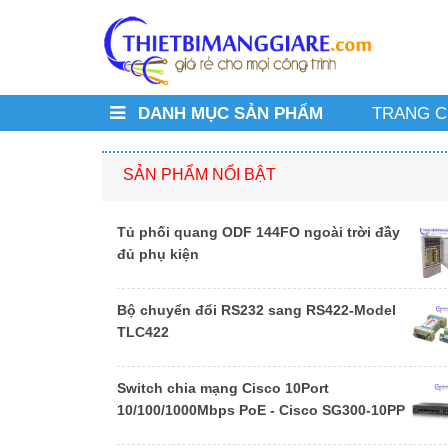
DANH MỤC SẢN PHẨM
TRANG 
SẢN PHẨM NỔI BẬT
Tủ phối quang ODF 144FO ngoài trời đầy
đủ phụ kiện
Bộ chuyển đổi RS232 sang RS422-Model
TLC422
Switch chia mạng Cisco 10Port
10/100/1000Mbps PoE - Cisco SG300-10PP