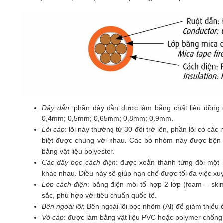
Dây dẫn
: phần dây dẫn được làm bằng chất liệu đồng
0,4mm; 0,5mm; 0,65mm; 0,8mm; 0,9mm.
Lõi cáp
: lõi này thường từ 30 đôi trở lên, phần lõi có 
biệt được chúng với nhau. Các bó nhóm này được bện 
bằng vật liệu polyester.
Các dây bọc cách điện
: được xoắn thành từng đôi một 
khác nhau. Điều này sẽ giúp hạn chế được tối đa việc xu
Lớp cách điện
: bằng điện môi tổ hợp 2 lớp (foam – s
sắc, phù hợp với tiêu chuẩn quốc tế.
Bên ngoài lõi
: Bên ngoài lõi bọc nhôm (Al) để giảm thiểu
Vỏ cáp
: được làm bằng vật liệu PVC hoặc polymer chống 