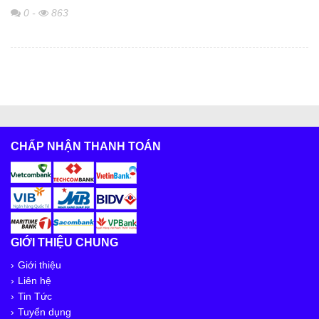
0
-
863
CHẤP NHẬN THANH TOÁN
GIỚI THIỆU CHUNG
Giới thiệu
Liên hệ
Tin Tức
Tuyển dụng