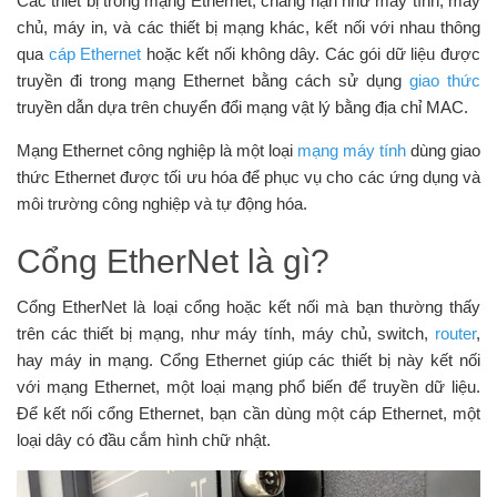
Các thiết bị trong mạng Ethernet, chẳng hạn như máy tính, máy
chủ, máy in, và các thiết bị mạng khác, kết nối với nhau thông
qua
cáp Ethernet
hoặc kết nối không dây. Các gói dữ liệu được
truyền đi trong mạng Ethernet bằng cách sử dụng
giao thức
truyền dẫn dựa trên chuyển đổi mạng vật lý bằng địa chỉ MAC.
Mạng Ethernet công nghiệp là một loại
mạng máy tính
dùng giao
thức Ethernet được tối ưu hóa để phục vụ cho các ứng dụng và
môi trường công nghiệp và tự động hóa.
Cổng EtherNet là gì?
Cổng EtherNet là loại cổng hoặc kết nối mà bạn thường thấy
trên các thiết bị mạng, như máy tính, máy chủ, switch,
router
,
hay máy in mạng. Cổng Ethernet giúp các thiết bị này kết nối
với mạng Ethernet, một loại mạng phổ biến để truyền dữ liệu.
Để kết nối cổng Ethernet, bạn cần dùng một cáp Ethernet, một
loại dây có đầu cắm hình chữ nhật.