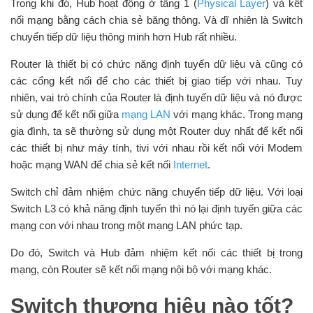
Trong khi đó, Hub hoạt động ở tầng 1 (
Physical Layer
) và kết
nối mạng bằng cách chia sẻ băng thông. Và dĩ nhiên là Switch
chuyển tiếp dữ liệu thông minh hơn Hub rất nhiều.
Router là thiết bị có chức năng định tuyến dữ liệu và cũng có
các cổng kết nối để cho các thiết bị giao tiếp với nhau. Tuy
nhiên, vai trò chính của Router là định tuyến dữ liệu và nó được
sử dụng để kết nối giữa
mạng LAN
với mạng khác. Trong mạng
gia đình, ta sẽ thường sử dụng một Router duy nhất để kết nối
các thiết bị như máy tính, tivi với nhau rồi kết nối với Modem
hoặc mạng WAN để chia sẻ kết nối
Internet
.
Switch chỉ đảm nhiệm chức năng chuyển tiếp dữ liệu. Với loại
Switch L3 có khả năng định tuyến thì nó lại định tuyến giữa các
mạng con với nhau trong một mạng LAN phức tạp.
Do đó, Switch và Hub đảm nhiệm kết nối các thiết bị trong
mạng, còn Router sẽ kết nối mạng nội bộ với mạng khác.
Switch thương hiệu nào tốt?