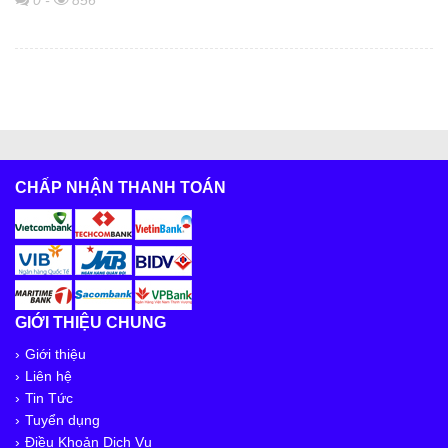
CHẤP NHẬN THANH TOÁN
GIỚI THIỆU CHUNG
Giới thiệu
Liên hệ
Tin Tức
Tuyển dụng
Điều Khoản Dịch Vụ