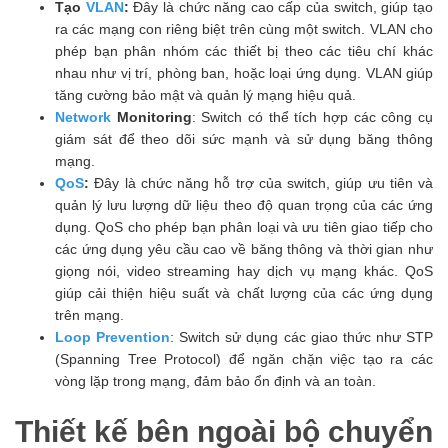
Tạo
VLAN
:
Đây là chức năng cao cấp của switch, giúp tạo
ra các mạng con riêng biệt trên cùng một switch. VLAN cho
phép bạn phân nhóm các thiết bị theo các tiêu chí khác
nhau như vị trí, phòng ban, hoặc loại ứng dụng. VLAN giúp
tăng cường bảo mật và quản lý mạng hiệu quả.
Network
Monitoring
: Switch có thể tích hợp các công cụ
giám sát để theo dõi sức mạnh và sử dụng băng thông
mạng.
QoS
:
Đây là chức năng hỗ trợ của switch, giúp ưu tiên và
quản lý lưu lượng dữ liệu theo độ quan trọng của các ứng
dụng. QoS cho phép bạn phân loại và ưu tiên giao tiếp cho
các ứng dụng yêu cầu cao về băng thông và thời gian như
giọng nói, video streaming hay dịch vụ mạng khác. QoS
giúp cải thiện hiệu suất và chất lượng của các ứng dụng
trên mạng.
Loop Prevention
: Switch sử dụng các giao thức như STP
(Spanning Tree Protocol) để ngăn chặn việc tạo ra các
vòng lặp trong mạng, đảm bảo ổn định và an toàn.
Thiết kế bên ngoài bộ chuyển