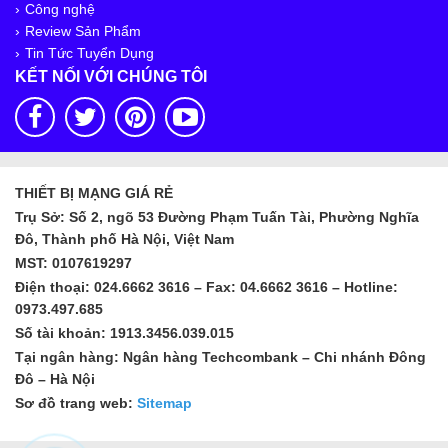
Công nghệ
Review Sản Phẩm
Tin Tức Tuyển Dụng
KẾT NỐI VỚI CHÚNG TÔI
THIẾT BỊ MẠNG GIÁ RẺ
Trụ Sở: Số 2, ngõ 53 Đường Phạm Tuấn Tài, Phường Nghĩa
Đô, Thành phố Hà Nội, Việt Nam
MST: 0107619297
Điện thoại: 024.6662 3616 – Fax: 04.6662 3616 – Hotline:
0973.497.685
Số tài khoản: 1913.3456.039.015
Tại ngân hàng: Ngân hàng Techcombank – Chi nhánh Đông
Đô – Hà Nội
Sơ đồ trang web:
Sitemap