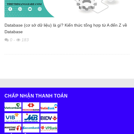
Database (cơ sở dữ liệu) là gì? Kiến thức tổng hợp từ A đến Z về
Database
0
-
183
CHẤP NHẬN THANH TOÁN