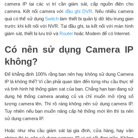
camera IP tại các vị trí cần giám sát, cấp nguồn điện cho
camera. Kết nối camera với
đầu ghi DVR
. Nếu nhiều camera
quá có thể sử dụng
Switch
làm thiết bị quản lý dữ liệu trung gian
trước khi kết nối với NVR. Tại đầu ghi, ta kết nối với màn hình
giám sát, thiết bị lưu trữ và
Router
hoặc Modem để có Internet.
Có nên sử dụng Camera IP
không?
Để khẳng định 100% rằng bạn nên hay không sử dụng Camera
IP là không thể? Vì cần phải quan tâm đến từng nhu cầu thực tế
và tình hình hệ thống giám sat của bạn. Chẳng hạn bạn đang sử
dụng hệ thống camera analog cũ và chỉ muốn mở rộng số
lượng camera lên. Thì rõ ràng không nên sử dụng camera IP.
Tuy nhiên nếu bạn muốn nâng cấp hệ thống mới lên thì ta nên
sử dụng camera IP.
Hoặc như nhu cầu giám sát tại gia đình, cửa hàng, hay văn
phòng thì ta nên sử dung camera IP vì nó rất đơn giản. Không