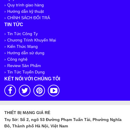
Quy trình giao hàng
Hướng dẫn kỹ thuật
CHÍNH SÁCH ĐỔI TRẢ
TIN TỨC
Tin Tức Công Ty
Chương Trình Khuyến Mại
Kiến Thức Mạng
Hướng dẫn sử dụng
Công nghệ
Review Sản Phẩm
Tin Tức Tuyển Dụng
KẾT NỐI VỚI CHÚNG TÔI
THIẾT BỊ MẠNG GIÁ RẺ
Trụ Sở: Số 2, ngõ 53 Đường Phạm Tuấn Tài, Phường Nghĩa
Đô, Thành phố Hà Nội, Việt Nam