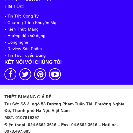
TIN TỨC
Tin Tức Công Ty
Chương Trình Khuyến Mại
Kiến Thức Mạng
Hướng dẫn sử dụng
Công nghệ
Review Sản Phẩm
Tin Tức Tuyển Dụng
KẾT NỐI VỚI CHÚNG TÔI
THIẾT BỊ MẠNG GIÁ RẺ
Trụ Sở: Số 2, ngõ 53 Đường Phạm Tuấn Tài, Phường Nghĩa
Đô, Thành phố Hà Nội, Việt Nam
MST: 0107619297
Điện thoại: 024.6662 3616 – Fax: 04.6662 3616 – Hotline:
0973.497.685