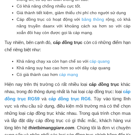
Có khả năng chống nhiễu cực tốt.
Giá thành tiết kiệm, giảm thiểu chi phí cho người sử dụng
Cáp đồng trục có hoạt động với
băng thông
rộng, có khả
năng truyền daanx với khoảng cách xa hơn so với cáp
xoắn đôi hay còn được gọi là cáp mạng.
Tuy nhiên, bên cạnh đó,
cáp đồng trục
còn có những điểm hạn
chế riêng biệt như:
Khả năng chạy xa còn hạn chế so với
cáp quang
Khả năng suy hao cao hơn so với dây cáp quang
Có giá thành cao hơn
cáp mạng
Hiện nay trên thị trường có rất nhiều loại
cáp đồng trục
khác
nhau, trong đó thông dụng nhất là hai loại cáp đồng trục: loại
cáp
đồng trục RG59
và
cáp đồng trục RG6
. Tùy vào từng lĩnh
vực và nhu cầu sử dụng, điều kiện môi trường mà có thể chọn
những loại cáp đồng trục khác nhau. Trong quá trình chọn mua
và lắp đặt dây cáp đồng trục có gì thắc mắc, khách hàng vui
lòng liên hệ
thietbimanggiare.com
. Chúng tôi là đơn vị chuyên
cung cấp và phân phối các loại cáp đồng trục chính hãng đến từ