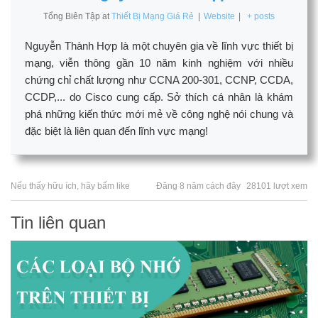
Tổng Biên Tập
at
Thiết Bị Mạng Giá Rẻ
|
Website
|
+ posts
Nguyễn Thành Hợp là một chuyên gia về lĩnh vực thiết bị
mạng, viễn thông gần 10 năm kinh nghiệm với nhiều
chứng chỉ chất lượng như CCNA 200-301, CCNP, CCDA,
CCDP,... do Cisco cung cấp. Sở thích cá nhân là khám
phá những kiến thức mới mẻ về công nghệ nói chung và
đặc biệt là liên quan đến lĩnh vực mạng!
Nếu thấy hữu ích, hãy bấm like
Đăng 8 năm cách đây
28101 lượt xem
Tin liên quan