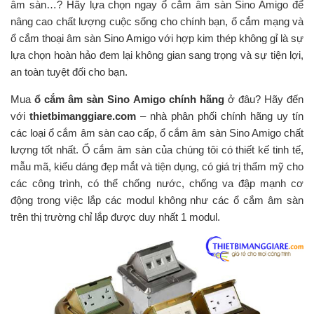
âm sàn…? Hãy lựa chọn ngay ổ cắm âm sàn Sino Amigo để
nâng cao chất lượng cuộc sống cho chính bạn, ổ cắm mạng và
ổ cắm thoại âm sàn Sino Amigo với hợp kim thép không gỉ là sự
lựa chọn hoàn hảo đem lại không gian sang trọng và sự tiện lợi,
an toàn tuyệt đối cho bạn.
Mua
ổ cắm âm sàn Sino Amigo chính hãng
ở đâu? Hãy đến
với
thietbimanggiare.com
– nhà phân phối chính hãng uy tín
các loại ổ cắm âm sàn cao cấp, ổ cắm âm sàn Sino Amigo chất
lượng tốt nhất. Ổ cắm âm sàn của chúng tôi có thiết kế tinh tế,
mẫu mã, kiểu dáng đẹp mắt và tiện dụng, có giá trị thẩm mỹ cho
các công trình, có thể chống nước, chống va đập mạnh cơ
động trong việc lắp các modul không như các ổ cắm âm sàn
trên thị trường chỉ lắp được duy nhất 1 modul.