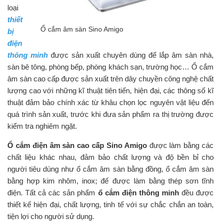
loại
thiết
Ổ cắm âm sàn Sino Amigo
bị
điện
thông minh
được sản xuất chuyên dùng để lắp âm sàn nhà,
sàn bê tông, phòng bếp, phòng khách sạn, trường học… Ổ cắm
âm sàn cao cấp được sản xuất trên dây chuyền công nghệ chất
lượng cao với những kĩ thuật tiên tiến, hiện đại, các thông số kĩ
thuật đảm bảo chính xác từ khâu chọn lọc nguyên vật liệu đến
quá trình sản xuất, trước khi đưa sản phẩm ra thị trường được
kiểm tra nghiêm ngặt.
Ổ cắm điện âm sàn cao cấp Sino Amigo
được làm bằng các
chất liệu khác nhau, đảm bảo chất lượng và độ bền bỉ cho
người tiêu dùng như ổ cắm âm sàn bằng đồng, ổ cắm âm sàn
bằng hợp kim nhôm, inox; đế được làm bằng thép sơn tĩnh
điện. Tất cả các sản phẩm
ổ cắm điện thông minh
đều được
thiết kế hiện đại, chất lượng, tinh tế với sự chắc chắn an toàn,
tiện lợi cho người sử dụng.