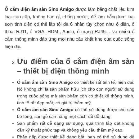
Ổ cắm điện âm sàn Sino Amigo
được làm bằng chất liệu kim
loại cao cấp, không han gỉ, chống nước, đế làm bằng kim loại
sơn tĩnh điện có thể lắp tối đa 6 nhân tùy chọn như ổ điện, ổ
thoại RJ11, ổ VGA, HDMI, Audio, ổ mạng RJ45… và nhiều ổ
cắm thông minh đáp ứng mọi nhu cầu khắt khe của cuộc sống
hiện đại.
Ưu điểm của ổ cắm điện âm sàn
– thiết bị điện thông minh
Ổ cắm âm sàn Sino Amigo
có thiết kế rất tinh tế, hiện đại.
Nó không chỉ là sản phẩm hữu ích cho con người sử dụng
trong cuộc sống mà sản phẩm còn có thiết kế thông minh,
tinh tế rất đẹp mắt, có giá trị thẩm mỹ.
Ổ cắm âm sàn Sino Amigo
có thể sử dụng được cho sàn
bê tông, sàn gỗ sàn nâng một cách rất dễ dàng.
Sản phẩm rất dễ dàng sử dụng, quá trình lắp đặt không
cần kỹ thuật phức tạp và không yêu cầu thẩm mỹ cao.
Phần nắp được thiết kế dạng bật, bạn có thể sử dụng dễ