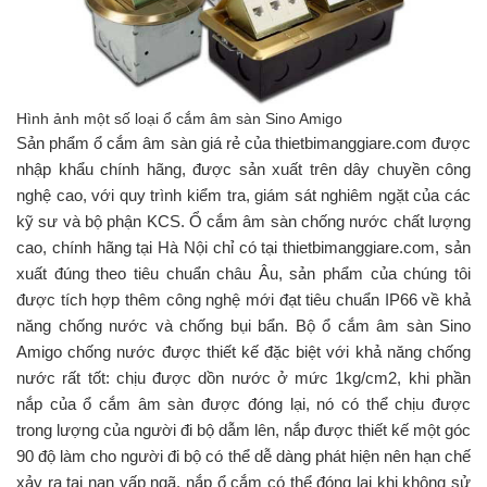
Hình ảnh một số loại ổ cắm âm sàn Sino Amigo
Sản phẩm ổ cắm âm sàn giá rẻ của thietbimanggiare.com được
nhập khẩu chính hãng, được sản xuất trên dây chuyền công
nghệ cao, với quy trình kiểm tra, giám sát nghiêm ngặt của các
kỹ sư và bộ phận KCS. Ổ cắm âm sàn chống nước chất lượng
cao, chính hãng tại Hà Nội chỉ có tại thietbimanggiare.com, sản
xuất đúng theo tiêu chuẩn châu Âu, sản phẩm của chúng tôi
được tích hợp thêm công nghệ mới đạt tiêu chuẩn IP66 về khả
năng chống nước và chống bụi bẩn. Bộ ổ cắm âm sàn Sino
Amigo chống nước được thiết kế đặc biệt với khả năng chống
nước rất tốt: chịu được dồn nước ở mức 1kg/cm2, khi phần
nắp của ổ cắm âm sàn được đóng lại, nó có thể chịu được
trong lượng của người đi bộ dẫm lên, nắp được thiết kế một góc
90 độ làm cho người đi bộ có thể dễ dàng phát hiện nên hạn chế
xảy ra tai nạn vấp ngã, nắp ổ cắm có thể đóng lại khi không sử