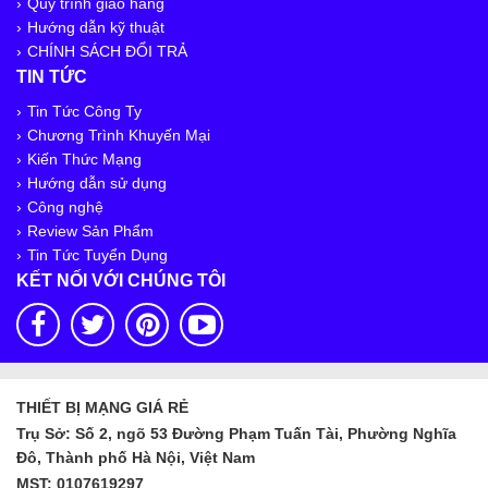
Quy trình giao hàng
Hướng dẫn kỹ thuật
CHÍNH SÁCH ĐỔI TRẢ
TIN TỨC
Tin Tức Công Ty
Chương Trình Khuyến Mại
Kiến Thức Mạng
Hướng dẫn sử dụng
Công nghệ
Review Sản Phẩm
Tin Tức Tuyển Dụng
KẾT NỐI VỚI CHÚNG TÔI
THIẾT BỊ MẠNG GIÁ RẺ
Trụ Sở: Số 2, ngõ 53 Đường Phạm Tuấn Tài, Phường Nghĩa
Đô, Thành phố Hà Nội, Việt Nam
MST: 0107619297