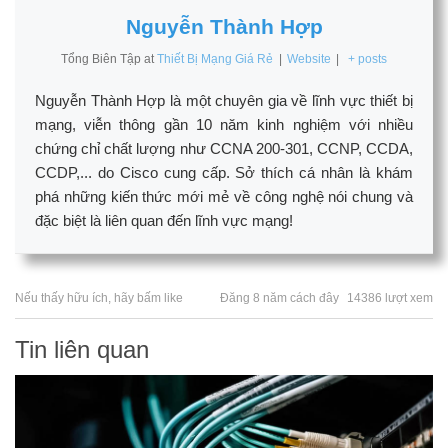
Nguyễn Thành Hợp
Tổng Biên Tập
at
Thiết Bị Mạng Giá Rẻ
|
Website
|
+ posts
Nguyễn Thành Hợp là một chuyên gia về lĩnh vực thiết bị
mạng, viễn thông gần 10 năm kinh nghiệm với nhiều
chứng chỉ chất lượng như CCNA 200-301, CCNP, CCDA,
CCDP,... do Cisco cung cấp. Sở thích cá nhân là khám
phá những kiến thức mới mẻ về công nghệ nói chung và
đặc biệt là liên quan đến lĩnh vực mạng!
Nếu thấy hữu ích, hãy bấm like
Đăng 8 năm cách đây
14386 lượt xem
Tin liên quan