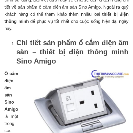
tiết về sản phẩm ổ cắm điện âm sàn Sino Amigo. Ngoài ra quý
khách hàng có thể tham khảo thêm nhiều loại
thiết bị điện
thông minh
để phục vụ tốt nhất cho cuộc sống hiện đại ngày
nay.
Chi tiết sản phẩm ổ cắm điện âm
sàn – thiết bị điện thông minh
Sino Amigo
Ổ cắm
điện
âm
sàn
Sino
Amigo
là một
trong
các