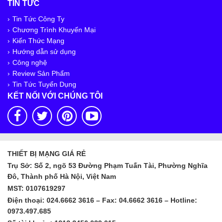
TIN TỨC
Tin Tức Công Ty
Chương Trình Khuyến Mại
Kiến Thức Mạng
Hướng dẫn sử dụng
Công nghệ
Review Sản Phẩm
Tin Tức Tuyển Dụng
KẾT NỐI VỚI CHÚNG TÔI
THIẾT BỊ MẠNG GIÁ RẺ
Trụ Sở: Số 2, ngõ 53 Đường Phạm Tuấn Tài, Phường Nghĩa
Đô, Thành phố Hà Nội, Việt Nam
MST: 0107619297
Điện thoại: 024.6662 3616 – Fax: 04.6662 3616 – Hotline:
0973.497.685