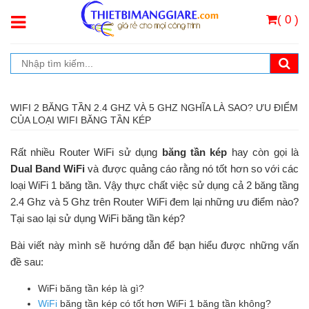
( 0 )
WIFI 2 BĂNG TẦN 2.4 GHZ VÀ 5 GHZ NGHĨA LÀ SAO? ƯU ĐIỂM
CỦA LOẠI WIFI BĂNG TẦN KÉP
Rất nhiều Router WiFi sử dụng
băng tần kép
hay còn gọi là
Dual Band WiFi
và được quảng cáo rằng nó tốt hơn so với các
loại WiFi 1 băng tần. Vậy thực chất việc sử dụng cả 2 băng tầng
2.4 Ghz và 5 Ghz trên Router WiFi đem lại những ưu điểm nào?
Tại sao lại sử dụng WiFi băng tần kép?
Bài viết này mình sẽ hướng dẫn để bạn hiểu được những vấn
đề sau:
WiFi băng tần kép là gì?
WiFi
băng tần kép có tốt hơn WiFi 1 băng tần không?