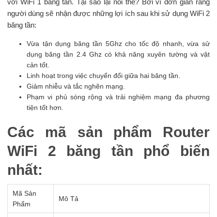
với WiFi 1 băng tần. Tại sao lại nói thế? Bởi vì đơn giản rằng
người dùng sẽ nhận được những lợi ích sau khi sử dụng WiFi 2
băng tần:
Vừa tận dụng băng tần 5Ghz cho tốc độ nhanh, vừa sử
dụng băng tần 2.4 Ghz có khả năng xuyên tường và vật
cản tốt.
Linh hoạt trong việc chuyển đổi giữa hai băng tần.
Giảm nhiễu và tắc nghẽn mạng.
Phạm vi phủ sóng rộng và trải nghiệm mạng đa phương
tiện tốt hơn.
Các mã sản phẩm Router
WiFi 2 băng tần phổ biến
nhất:
Mã Sản
Mô Tả
Phẩm