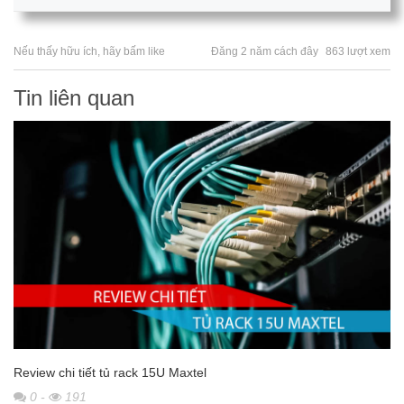
Nếu thấy hữu ích, hãy bấm like
Đăng 2 năm cách đây
863 lượt xem
Tin liên quan
Review chi tiết tủ rack 15U Maxtel
0
-
191