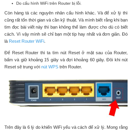
Do cấu hình WiFi trên Router bị lỗi.
Còn hàng tá các nguyên nhân cấu hình khác. Và để xử lý thì
cũng rất tốn thời gian và cần kỹ thuật. Và mình biết rằng khi bạn
tìm đọc bài viết này thì bạn không thể làm được cho dù có biết
cách. Vì vậy mình sẽ chỉ bạn một típ hay nhất và đơn giản. Đó
là
Reset Router WiFi
.
Để Reset Router thì ta tìm nút Reset ở mặt sau của Router,
bấm và giữ khoảng 15 giây và đợi khoảng 60 giây. Đôi khi nút
Reset sẽ trung với
nút WPS
trên Router.
Trên đây là 6 lý do khiến WiFi yếu và cách để xử lý. Mong rằng