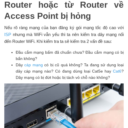
Router hoặc từ Router về
Access Point bị hỏng
Nếu rõ ràng mạng của bạn đăng ký gói mạng tốc độ cao với
ISP
nhưng mà WiFi vẫn yếu thì ta nên kiểm tra dây mạng nối
đến Router WiFi. Khi kiểm tra ta sẽ kiểm tra 2 vấn đề sau:
Đầu cắm mạng bấm đã chuẩn chưa? Đầu cắm mạng có bị
bẩn không?
Dây
cáp mạng
có bị cũ quá không? Ta đang sử dụng loại
dây cáp mạng nào? Có đang dùng loại Cat5e hay
Cat6
?
Dây mạng có bị đứt hoặc bị tách vỏ chỗ nào không?