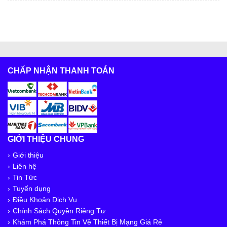
CHẤP NHẬN THANH TOÁN
GIỚI THIỆU CHUNG
Giới thiệu
Liên hệ
Tin Tức
Tuyển dụng
Điều Khoản Dịch Vụ
Chính Sách Quyền Riêng Tư
Khám Phá Thông Tin Về Thiết Bị Mạng Giá Rẻ