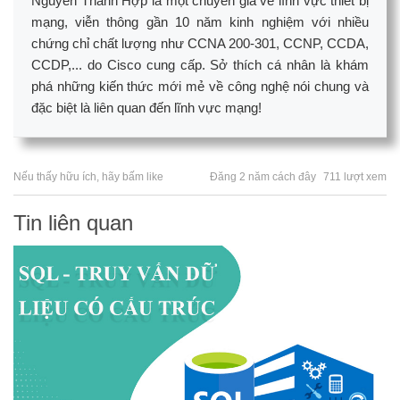
Nguyễn Thành Hợp là một chuyên gia về lĩnh vực thiết bị
mạng, viễn thông gần 10 năm kinh nghiệm với nhiều
chứng chỉ chất lượng như CCNA 200-301, CCNP, CCDA,
CCDP,... do Cisco cung cấp. Sở thích cá nhân là khám
phá những kiến thức mới mẻ về công nghệ nói chung và
đặc biệt là liên quan đến lĩnh vực mạng!
Nếu thấy hữu ích, hãy bấm like
Đăng 2 năm cách đây
711 lượt xem
Tin liên quan