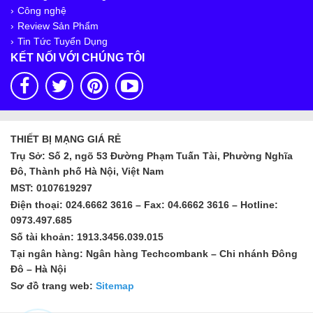
Công nghệ
Review Sản Phẩm
Tin Tức Tuyển Dụng
KẾT NỐI VỚI CHÚNG TÔI
THIẾT BỊ MẠNG GIÁ RẺ
Trụ Sở: Số 2, ngõ 53 Đường Phạm Tuấn Tài, Phường Nghĩa
Đô, Thành phố Hà Nội, Việt Nam
MST: 0107619297
Điện thoại: 024.6662 3616 – Fax: 04.6662 3616 – Hotline:
0973.497.685
Số tài khoản: 1913.3456.039.015
Tại ngân hàng: Ngân hàng Techcombank – Chi nhánh Đông
Đô – Hà Nội
Sơ đồ trang web:
Sitemap