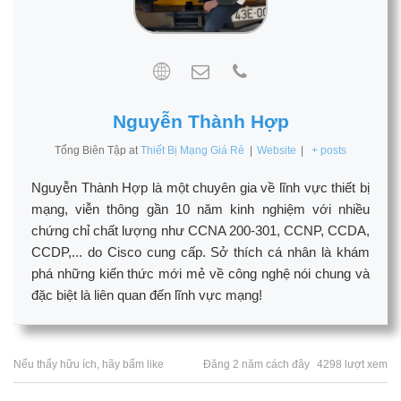
Nguyễn Thành Hợp
Tổng Biên Tập
at
Thiết Bị Mạng Giá Rẻ
|
Website
|
+ posts
Nguyễn Thành Hợp là một chuyên gia về lĩnh vực thiết bị
mạng, viễn thông gần 10 năm kinh nghiệm với nhiều
chứng chỉ chất lượng như CCNA 200-301, CCNP, CCDA,
CCDP,... do Cisco cung cấp. Sở thích cá nhân là khám
phá những kiến thức mới mẻ về công nghệ nói chung và
đặc biệt là liên quan đến lĩnh vực mạng!
Nếu thấy hữu ích, hãy bấm like
Đăng 2 năm cách đây
4298 lượt xem