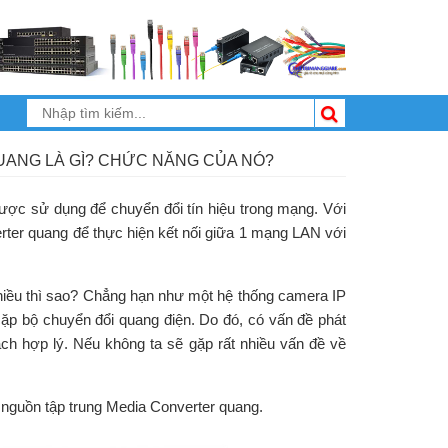
ANG LÀ GÌ? CHỨC NĂNG CỦA NÓ?
ược sử dụng để chuyển đổi tín hiệu trong mạng. Với
erter quang để thực hiện kết nối giữa 1 mạng LAN với
hiều thì sao? Chẳng hạn như một hệ thống camera IP
p bộ chuyển đổi quang điện. Do đó, có vấn đề phát
ch hợp lý. Nếu không ta sẽ gặp rất nhiều vấn đề về
g nguồn tập trung Media Converter quang.