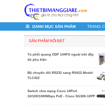
DANH MỤC SẢN PHẨM
TRANG 
SẢN PHẨM NỔI BẬT
Tủ phối quang ODF 144FO ngoài trời đầy
đủ phụ kiện
Bộ chuyển đổi RS232 sang RS422-Model
TLC422
Switch chia mạng Cisco 10Port
10/100/1000Mbps PoE - Cisco SG300-10PP