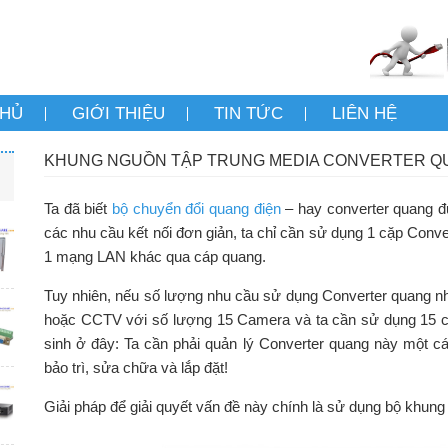
CHỦ
GIỚI THIỆU
TIN TỨC
LIÊN HỆ
KHUNG NGUỒN TẬP TRUNG MEDIA CONVERTER QU
Ta đã biết
bộ chuyển đổi quang điện
– hay converter quang đ
các nhu cầu kết nối đơn giản, ta chỉ cần sử dụng 1 cặp Conv
1 mạng LAN khác qua cáp quang.
Tuy nhiên, nếu số lượng nhu cầu sử dụng Converter quang n
hoặc CCTV với số lượng 15 Camera và ta cần sử dụng 15 cặ
sinh ở đây: Ta cần phải quản lý Converter quang này một cá
bảo trì, sửa chữa và lắp đặt!
Giải pháp để giải quyết vấn đề này chính là sử dụng bộ khun