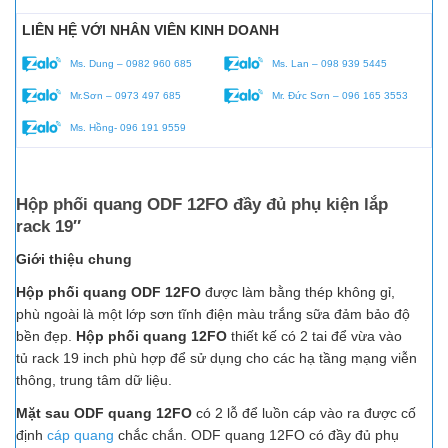
LIÊN HỆ VỚI NHÂN VIÊN KINH DOANH
Ms. Dung – 0982 960 685
Ms. Lan – 098 939 5445
Mr.Sơn – 0973 497 685
Mr. Đức Sơn – 096 165 3553
Ms. Hồng- 096 191 9559
Hộp phối quang ODF 12FO đầy đủ phụ kiện lắp
rack 19″
Giới thiệu chung
Hộp phối quang ODF 12FO
được làm bằng thép không gỉ,
phù ngoài là một lớp sơn tĩnh điện màu trắng sữa đảm bảo độ
bền đẹp.
Hộp phối quang 12FO
thiết kế có 2 tai để vừa vào
tủ rack 19 inch phù hợp để sử dụng cho các hạ tầng mạng viễn
thông, trung tâm dữ liệu.
Mặt sau ODF quang 12FO
có 2 lỗ để luồn cáp vào ra được cố
định
cáp quang
chắc chắn. ODF quang 12FO có đầy đủ phụ