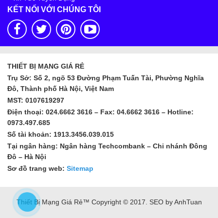
KẾT NỐI VỚI CHÚNG TÔI
THIẾT BỊ MẠNG GIÁ RẺ
Trụ Sở: Số 2, ngõ 53 Đường Phạm Tuấn Tài, Phường Nghĩa
Đô, Thành phố Hà Nội, Việt Nam
MST: 0107619297
Điện thoại: 024.6662 3616 – Fax: 04.6662 3616 – Hotline:
0973.497.685
Số tài khoản: 1913.3456.039.015
Tại ngân hàng: Ngân hàng Techcombank – Chi nhánh Đông
Đô – Hà Nội
Sơ đồ trang web:
Sitemap
Thiết Bị Mạng Giá Rẻ™ Copyright © 2017. SEO by AnhTuan