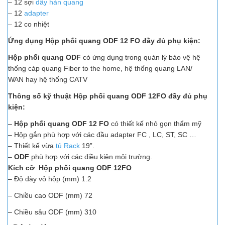
– 12 sợi
dây hàn quang
– 12
adapter
– 12 co nhiệt
Ứng dụng Hộp phối quang ODF 12 FO đầy đủ phụ kiện:
Hộp phối quang ODF
có ứng dụng trong quản lý bảo vệ hệ
thống cáp quang Fiber to the home, hệ thống quang LAN/
WAN hay hệ thống CATV
Thông số kỹ thuật Hộp phối quang ODF 12FO đầy đủ phụ
kiện:
–
Hộp phối quang ODF 12 FO
có thiết kế nhỏ gọn thẩm mỹ
– Hộp gắn phù hợp với các đầu adapter FC , LC, ST, SC …
– Thiết kế vừa
tủ Rack
19”.
–
ODF
phù hợp với các điều kiện môi trường.
Kích cỡ
Hộp phối quang ODF 12FO
– Độ dày vỏ hộp (mm) 1.2
– Chiều cao ODF (mm) 72
– Chiều sâu ODF (mm) 310