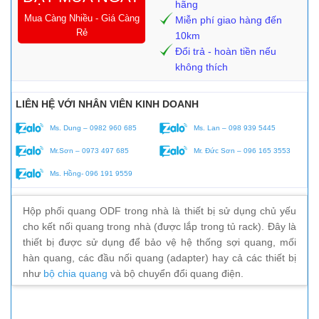
hãng
Mua Càng Nhiều - Giá Càng
Miễn phí giao hàng đến
Rẻ
10km
Đổi trả - hoàn tiền nếu
không thích
LIÊN HỆ VỚI NHÂN VIÊN KINH DOANH
Ms. Dung – 0982 960 685
Ms. Lan – 098 939 5445
Mr.Sơn – 0973 497 685
Mr. Đức Sơn – 096 165 3553
Ms. Hồng- 096 191 9559
Hộp phối quang ODF trong nhà là thiết bị sử dụng chủ yếu
cho kết nối quang trong nhà (được lắp trong tủ rack). Đây là
thiết bị được sử dụng để bảo vệ hệ thống sợi quang, mối
hàn quang, các đầu nối quang (adapter) hay cả các thiết bị
như
bộ chia quang
và bộ chuyển đổi quang điện.