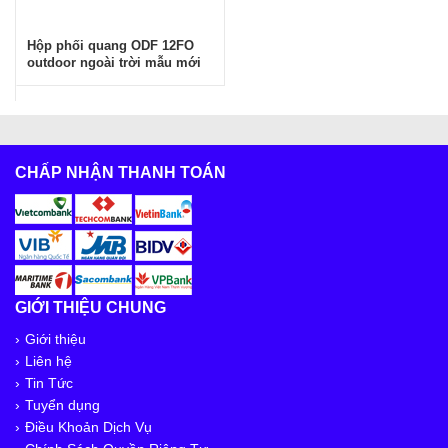
Hộp phối quang ODF 12FO
outdoor ngoài trời mẫu mới
CHẤP NHẬN THANH TOÁN
GIỚI THIỆU CHUNG
Giới thiệu
Liên hệ
Tin Tức
Tuyển dụng
Điều Khoản Dịch Vụ